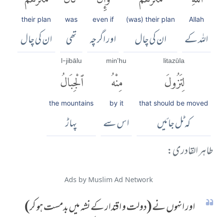
their plan
was
even if
(was) their plan
Allah
اللہ کے
ان کی چال
اور اگرچہ
تھی
ان کی چال
l-jibālu
min'hu
litazūla
لِتَزُولَ
مِنْهُ
ٱلْجِبَالُ
the mountains
by it
that should be moved
کہ ٹل جائیں
اس سے
پہاڑ
طاہر القادری:
Ads by Muslim Ad Network
اور انہوں نے (دولت و اقتدار کے نشہ میں بدمست ہو کر)