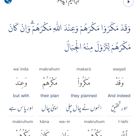
ابراہیم آية ۴۶
وَقَدْ مَكَرُوْا مَكْرَهُمْ وَعِنْدَ اللّٰهِ مَكْرُهُمْۗ وَاِنْ كَانَ
مَكْرُهُمْ لِتَزُوْلَ مِنْهُ الْجِبَالُ
waʿinda
makrahum
makarū
waqad
وَقَدْ
مَكَرُوا۟
مَكْرَهُمْ
وَعِندَ
but with
their plan
they planned
And indeed
اور تحقیق
انہوں نے چال چلی
اپنی چال
اور پاس ہے
makruhum
kāna
wa-in
makruhum
l-lahi
ٱللَّهِ
مَكْرُهُمْ
وَإِن
كَانَ
مَكْرُهُمْ