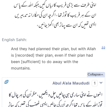
اپنی طرف سے بڑی فریب کاریاں کیں جبکہ اللہ کے پاس
ان کے ہر فریب کا توڑ تھا، اگرچہ ان کی مکّارانہ تدبیریں
ایسی تھیں کہ ان سے پہاڑ بھی اکھڑ جائیں،
English Sahih:
And they had planned their plan, but with Allah
is [recorded] their plan, even if their plan had
been [sufficient] to do away with the
mountains.
Collapse
Abul A'ala Maududi
1
انہوں نے اپنی ساری ہی چالیں چل دیکھیں، مگر اُن کی ہر چال کا
توڑ اللہ کے پاس تھا اگرچہ اُن کی چالیں ایسی غضب کی تھیں کہ پہاڑ