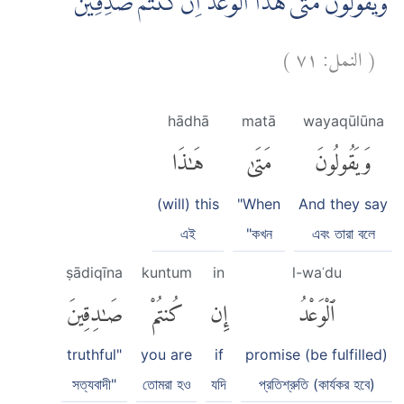
وَيَقُوْلُوْنَ مَتٰى هٰذَا الْوَعْدُ اِنْ كُنْتُمْ صٰدِقِيْنَ
)
٧١
النمل:
(
hādhā
matā
wayaqūlūna
وَيَقُولُونَ
مَتَىٰ
هَٰذَا
(will) this
"When
And they say
এই
"কখন
এবং তারা বলে
ṣādiqīna
kuntum
in
l-waʿdu
ٱلْوَعْدُ
إِن
كُنتُمْ
صَٰدِقِينَ
truthful"
you are
if
promise (be fulfilled)
সত্যবাদী"
তোমরা হও
যদি
প্রতিশ্রুতি (কার্যকর হবে)