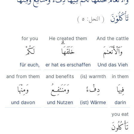
وَالْاَنْعَامَ خَلَقَهَا لَكُمْ فِيْهَا دِفْءٌ وَّمَنَافِعُ وَمِنْهَا
)
٥
النحل:
(
تَأْكُلُوْنَ
for you
He created them
And the cattle
وَٱلْأَنْعَٰمَ
خَلَقَهَاۗ
لَكُمْ
für euch,
er hat es erschaffen
Und das Vieh
and from them
and benefits
(is) warmth
in them
فِيهَا
دِفْءٌ
وَمَنَٰفِعُ
وَمِنْهَا
und davon
und Nutzen
(ist) Wärme
darin
you eat
تَأْكُلُونَ