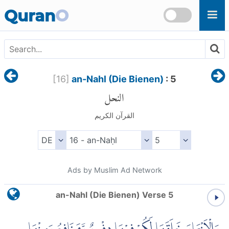
Skip to main content
Quran
O
[
16
]
an-Nahl (Die Bienen)
: 5
النحل
القرآن الكريم
Ads by Muslim Ad Network
an-Nahl (Die Bienen) Verse 5