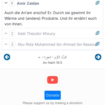
1
Amir Zaidan
Auch die An'am erschuf Er. Durch sie gewinnt ihr
Wärme und (andere) Produkte. Und ihr ernährt euch
von ihnen.
2
Adel Theodor Khoury
Auch hat Er die Herdentiere erschaffen. An ihnen habt
3
Abu Rida Muhammad ibn Ahmad ibn Rassoul
ihr Wärme und, allerlei Nutzen; und ihr könnt davon
Und das Vieh hat Er erschaffen, ihr habt an ihm
essen.
٥
:
١٦
النحل
القرآن الكريم
-
Wärme und Nutzen; und davon esset ihr.
An-Nahl
16
:
5
Donate
Please support us by making a donation