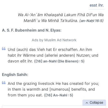
esst ihr.
Wa Al-'An`ām Khalaqahā Lakum Fīhā Dif'un Wa
Manāfi`u Wa Minhā Ta'kulūna. (
)
an-Naḥl 16:5
A. S. F. Bubenheim and N. Elyas:
Ads by Muslim Ad Network
Und (auch) das Vieh hat Er erschaffen. An ihm
habt ihr Wärme und (allerlei anderen) Nutzen; und
davon eßt ihr. (
)
[16] an-Nahl (Die Bienen) : 5
English Sahih:
And the grazing livestock He has created for you;
in them is warmth and [numerous] benefits, and
from them you eat. (
)
[16] An-Nahl : 5
Collapse