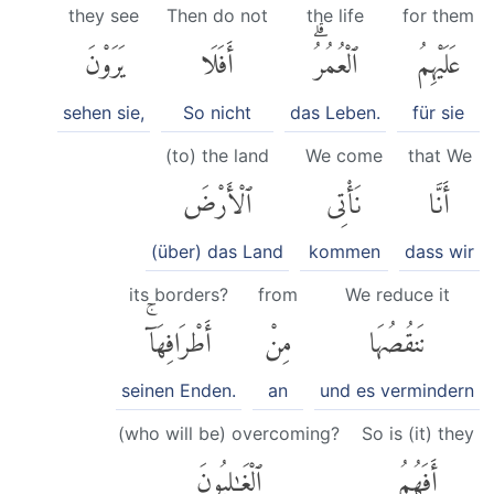
they see
Then do not
the life
for them
عَلَيْهِمُ
ٱلْعُمُرُۗ
أَفَلَا
يَرَوْنَ
sehen sie,
So nicht
das Leben.
für sie
(to) the land
We come
that We
أَنَّا
نَأْتِى
ٱلْأَرْضَ
(über) das Land
kommen
dass wir
its borders?
from
We reduce it
نَنقُصُهَا
مِنْ
أَطْرَافِهَآۚ
seinen Enden.
an
und es vermindern
(who will be) overcoming?
So is (it) they
أَفَهُمُ
ٱلْغَٰلِبُونَ