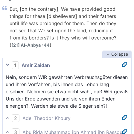
But, [on the contrary], We have provided good
things for these [disbelievers] and their fathers
until life was prolonged for them. Then do they
not see that We set upon the land, reducing it
from its borders? Is it they who will overcome?
(
)
[21] Al-Anbya : 44
Collapse
1
Amir Zaidan
Nein, sondern WIR gewährten Verbrauchsgüter diesen
und ihren Vorfahren, bis ihnen das Leben lang
erschien. Nehmen sie etwa nicht wahr, daß WIR gewiß
Uns der Erde zuwenden und sie von ihren Enden
einengen?! Werden sie etwa die Sieger sein?!
2
Adel Theodor Khoury
Nein, Wir haben diese da und ihre Väter genießen
3
Abu Rida Muhammad ibn Ahmad ibn Rassoul