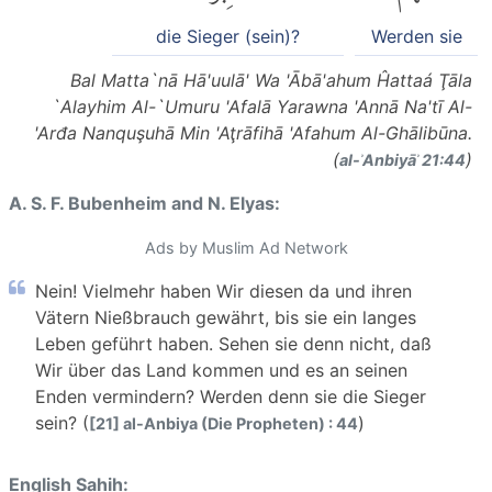
die Sieger (sein)?
Werden sie
Bal Matta`nā Hā'uulā' Wa 'Ābā'ahum Ĥattaá Ţāla
`Alayhim Al-`Umuru 'Afalā Yarawna 'Annā Na'tī Al-
'Arđa Nanquşuhā Min 'Aţrāfihā 'Afahum Al-Ghālibūna.
(
)
al-ʾAnbiyāʾ 21:44
A. S. F. Bubenheim and N. Elyas:
Ads by Muslim Ad Network
Nein! Vielmehr haben Wir diesen da und ihren
Vätern Nießbrauch gewährt, bis sie ein langes
Leben geführt haben. Sehen sie denn nicht, daß
Wir über das Land kommen und es an seinen
Enden vermindern? Werden denn sie die Sieger
sein? (
)
[21] al-Anbiya (Die Propheten) : 44
English Sahih: