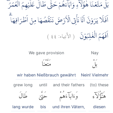
بَلْ مَتَّعْنَا هٰٓؤُلَاۤءِ وَاٰبَاۤءَهُمْ حَتّٰى طَالَ عَلَيْهِمُ الْعُمُرُۗ
اَفَلَا يَرَوْنَ اَنَّا نَأْتِى الْاَرْضَ نَنْقُصُهَا مِنْ اَطْرَافِهَاۗ
)
٤٤
الأنبياء:
(
اَفَهُمُ الْغٰلِبُوْنَ
We gave provision
Nay
بَلْ
مَتَّعْنَا
wir haben Nießbrauch gewährt
Nein! Vielmehr
grew long
until
and their fathers
(to) these
هَٰٓؤُلَآءِ
وَءَابَآءَهُمْ
حَتَّىٰ
طَالَ
lang wurde
bis
und ihren Vätern,
diesen