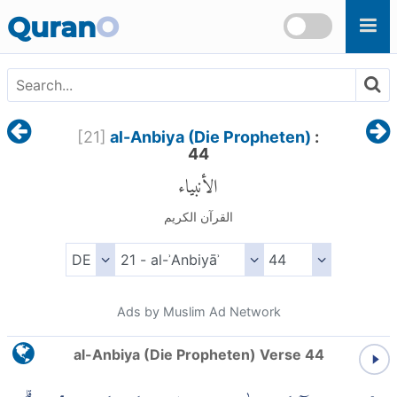
Skip to main content
Quran
O
[
21
]
al-Anbiya (Die Propheten)
:
44
الأنبياء
القرآن الكريم
Ads by Muslim Ad Network
al-Anbiya (Die Propheten) Verse 44