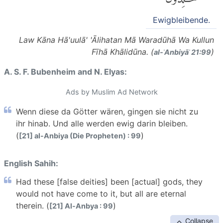
Ewigbleibende.
Law Kāna Hā'uulā' 'Ālihatan Mā Waradūhā Wa Kullun
Fīhā Khālidūna. (
)
al-ʾAnbiyāʾ 21:99
A. S. F. Bubenheim and N. Elyas:
Ads by Muslim Ad Network
Wenn diese da Götter wären, gingen sie nicht zu
ihr hinab. Und alle werden ewig darin bleiben.
(
)
[21] al-Anbiya (Die Propheten) : 99
English Sahih:
Had these [false deities] been [actual] gods, they
would not have come to it, but all are eternal
therein. (
)
[21] Al-Anbya : 99
Collapse