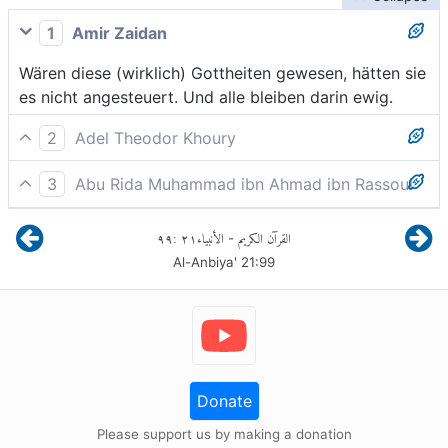
1
Amir Zaidan
Wären diese (wirklich) Gottheiten gewesen, hätten sie
es nicht angesteuert. Und alle bleiben darin ewig.
2
Adel Theodor Khoury
Wären diese da Götter, wären sie nicht darin wie zur
3
Abu Rida Muhammad ibn Ahmad ibn Rassoul
Tränke gegangen.» Und alle werden darin ewig
Wären diese Götter gewesen, wären sie nicht dahin
weilen.
٩٩
:
٢١
الأنبياء
القرآن الكريم
-
gekommen; doch sie müssen alle auf ewig darin
Al-Anbiya'
21
:
99
bleiben.
Donate
Please support us by making a donation