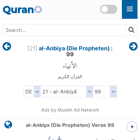
Skip to main content
Quran
O
[
21
]
al-Anbiya (Die Propheten)
:
99
الأنبياء
القرآن الكريم
Ads by Muslim Ad Network
al-Anbiya (Die Propheten) Verse 99