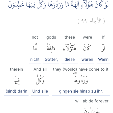
لَوْ كَانَ هٰٓؤُلَاۤءِ اٰلِهَةً مَّا وَرَدُوْهَاۗ وَكُلٌّ فِيْهَا خٰلِدُوْنَ
)
٩٩
الأنبياء:
(
not
gods
these
were
If
لَوْ
كَانَ
هَٰٓؤُلَآءِ
ءَالِهَةً
مَّا
nicht
Götter,
diese
wären
Wenn
therein
And all
they (would) have come to it
وَرَدُوهَاۖ
وَكُلٌّ
فِيهَا
(sind) darin
Und alle
gingen sie hinab zu ihr.
will abide forever
خَٰلِدُونَ