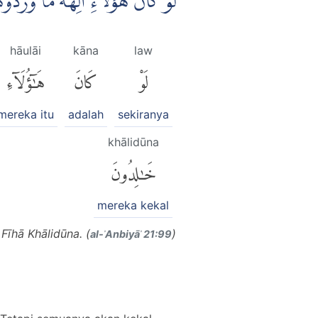
لَوْ كَانَ هٰٓؤُلَاۤءِ اٰلِهَةً مَّا وَرَد
hāulāi
kāna
law
لَوْ
كَانَ
هَٰٓؤُلَآءِ
mereka itu
adalah
sekiranya
khālidūna
خَٰلِدُونَ
mereka kekal
Fīhā Khālidūna. (
)
al-ʾAnbiyāʾ 21:99