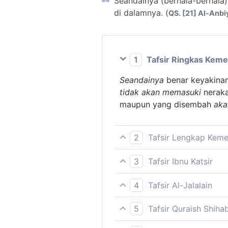
Seandainya (berhala-berhala)
di dalamnya. (
QS. [21] Al-Anbiy
1
Tafsir Ringkas Kem
Seandainya
benar keyakina
tidak akan memasuki
neraka
maupun yang disembah
aka
2
Tafsir Lengkap Kem
Ayat ini menerangkan sean
3
Tafsir Ibnu Katsir
samping Allah sebagaimana
Firman Allah Swt.:
karena jika ia tuhan tentul
4
Tafsir Al-Jalalain
sendirilah yang akan menyi
(Andaikata mereka itu) yakn
Andaikata berhala-berhala i
semuanya itu baik penyem
5
Tafsir Quraish Shiha
mereka tidak masuk neraka
dalam neraka.