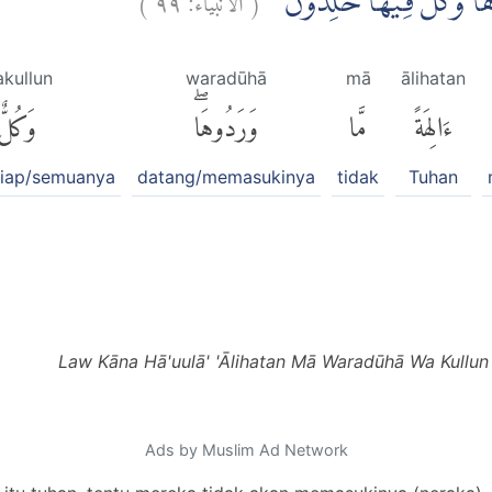
ُوْهَاۗ وَكُلٌّ فِيْهَا خٰلِدُوْنَ
kullun
waradūhā
mā
ālihatan
ءَالِهَةً
مَّا
وَرَدُوهَاۖ
وَكُلٌّ
tiap/semuanya
datang/memasukinya
tidak
Tuhan
Law Kāna Hā'uulā' 'Ālihatan Mā Waradūhā Wa Kullun 
Ads by Muslim Ad Network