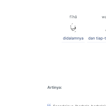
fīhā
wa
فِيهَا
didalamnya
dan tiap-
Artinya: