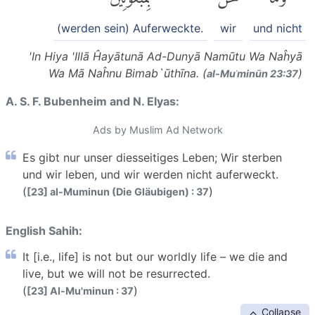
(werden sein) Auferweckte.
wir
und nicht
'In Hiya 'Illā Ĥayātunā Ad-Dunyā Namūtu Wa Naĥyā
Wa Mā Naĥnu Bimab`ūthīna. (
)
al-Muʾminūn 23:37
A. S. F. Bubenheim and N. Elyas:
Ads by Muslim Ad Network
Es gibt nur unser diesseitiges Leben; Wir sterben
und wir leben, und wir werden nicht auferweckt.
(
)
[23] al-Muminun (Die Gläubigen) : 37
English Sahih:
It [i.e., life] is not but our worldly life – we die and
live, but we will not be resurrected.
(
)
[23] Al-Mu'minun : 37
Collapse