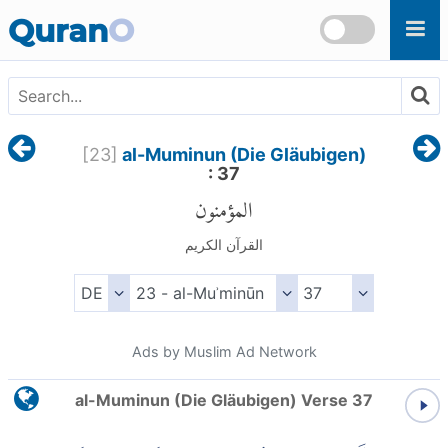
Skip to main content
Quran
O
[
23
]
al-Muminun (Die Gläubigen)
: 37
المؤمنون
القرآن الكريم
Ads by Muslim Ad Network
al-Muminun (Die Gläubigen) Verse 37