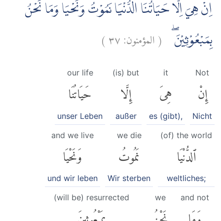
اِنْ هِيَ اِلَّا حَيَاتُنَا الدُّنْيَا نَمُوْتُ وَنَحْيَا وَمَا نَحْنُ
)
٣٧
المؤمنون:
(
بِمَبْعُوْثِيْنَ ۖ
our life
(is) but
it
Not
إِنْ
هِىَ
إِلَّا
حَيَاتُنَا
unser Leben
außer
es (gibt),
Nicht
and we live
we die
(of) the world
ٱلدُّنْيَا
نَمُوتُ
وَنَحْيَا
und wir leben
Wir sterben
weltliches;
(will be) resurrected
we
and not
وَمَا
نَحْنُ
بِمَبْعُوثِينَ