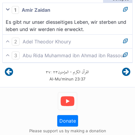
1
Amir Zaidan
Es gibt nur unser diesseitiges Leben, wir sterben und
leben und wir werden nie erweckt.
2
Adel Theodor Khoury
Es gibt nur unser diesseitiges Leben; Wir sterben, und
3
Abu Rida Muhammad ibn Ahmad ibn Rassoul
wir leben (hier), und wir werden nicht auferweckt.
Es gibt kein anderes Leben als unser Leben auf der
٣٧
:
٢٣
المؤمنون
القرآن الكريم
-
Erde; wir sterben und wir leben, doch wir werden
Al-Mu'minun
23
:
37
nicht wieder erweckt werden.
Donate
Please support us by making a donation