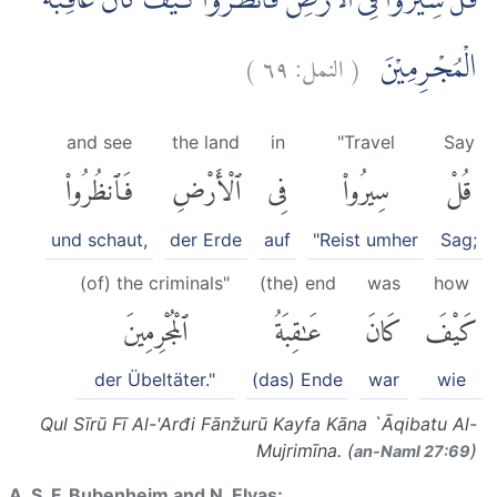
قُلْ سِيْرُوْا فِى الْاَرْضِ فَانْظُرُوْا كَيْفَ كَانَ عَاقِبَةُ
)
٦٩
النمل:
(
الْمُجْرِمِيْنَ
and see
the land
in
"Travel
Say
قُلْ
سِيرُوا۟
فِى
ٱلْأَرْضِ
فَٱنظُرُوا۟
und schaut,
der Erde
auf
"Reist umher
Sag;
(of) the criminals"
(the) end
was
how
كَيْفَ
كَانَ
عَٰقِبَةُ
ٱلْمُجْرِمِينَ
der Übeltäter."
(das) Ende
war
wie
Qul Sīrū Fī Al-'Arđi Fānžurū Kayfa Kāna `Āqibatu Al-
Mujrimīna. (
)
an-Naml 27:69
A. S. F. Bubenheim and N. Elyas: