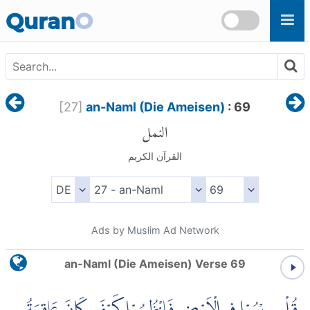
Skip to main content
Quran
O
[
27
]
an-Naml (Die Ameisen)
: 69
النمل
القرآن الكريم
Ads by Muslim Ad Network
an-Naml (Die Ameisen) Verse 69