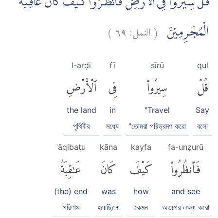
قُلْ سِيْرُوْا فِى الْاَرْضِ فَانْظُرُوْا كَيْفَ كَانَ عَاقِبَةُ
)
٦٩
النمل:
(
الْمُجْرِمِيْنَ
l-arḍi
fī
sīrū
qul
قُلْ
سِيرُوا۟
فِى
ٱلْأَرْضِ
the land
in
"Travel
Say
পৃথিবীর
মধ্যে
"তোমরা পরিভ্রমণ করো
বলো
ʿāqibatu
kāna
kayfa
fa-unẓurū
فَٱنظُرُوا۟
كَيْفَ
كَانَ
عَٰقِبَةُ
(the) end
was
how
and see
পরিণাম
হয়েছিলো
কেমন
অতঃপর লক্ষ্য করো