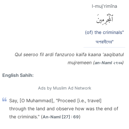
l-muj'rimīna
ٱلْمُجْرِمِينَ
(of) the criminals"
অপরাধীদের"
Qul seeroo fil ardi fanzuroo kaifa kaana 'aaqibatul
mujremeen (
)
an-Naml ২৭:৬৯
English Sahih:
Ads by Muslim Ad Network
Say, [O Muhammad], "Proceed [i.e., travel]
through the land and observe how was the end of
the criminals." (
)
An-Naml [27] : 69