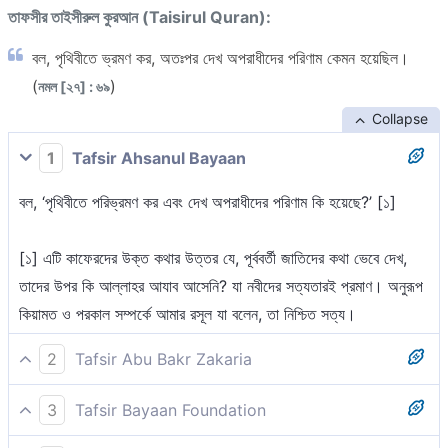
তাফসীর তাইসীরুল কুরআন (Taisirul Quran):
বল, পৃথিবীতে ভ্রমণ কর, অতঃপর দেখ অপরাধীদের পরিণাম কেমন হয়েছিল।
(
)
নমল [২৭] : ৬৯
Collapse
1
Tafsir Ahsanul Bayaan
বল, ‘পৃথিবীতে পরিভ্রমণ কর এবং দেখ অপরাধীদের পরিণাম কি হয়েছে?’ [১]
[১] এটি কাফেরদের উক্ত কথার উত্তর যে, পূর্ববর্তী জাতিদের কথা ভেবে দেখ,
তাদের উপর কি আল্লাহর আযাব আসেনি? যা নবীদের সত্যতারই প্রমাণ। অনুরূপ
কিয়ামত ও পরকাল সম্পর্কে আমার রসূল যা বলেন, তা নিশ্চিত সত্য।
2
Tafsir Abu Bakr Zakaria
বলুন, ‘তোমরা যমীনে পরিভ্রমণ কর অতঃপর দেখ অপরাধীদের পরিণাম কিরূপ
3
Tafsir Bayaan Foundation
হয়েছিল [১]।’