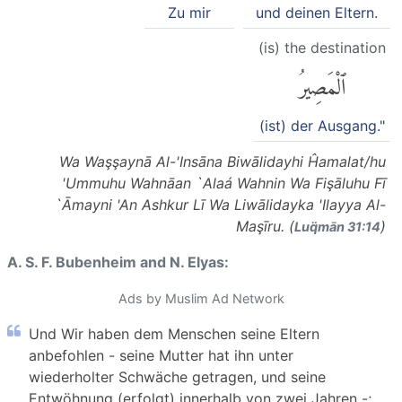
Zu mir
und deinen Eltern.
(is) the destination
ٱلْمَصِيرُ
(ist) der Ausgang."
Wa Waşşaynā Al-'Insāna Biwālidayhi Ĥamalat/hu
'Ummuhu Wahnāan `Alaá Wahnin Wa Fişāluhu Fī
`Āmayni 'An Ashkur Lī Wa Liwālidayka 'Ilayya Al-
Maşīru. (
)
Luq̈mān 31:14
A. S. F. Bubenheim and N. Elyas:
Ads by Muslim Ad Network
Und Wir haben dem Menschen seine Eltern
anbefohlen - seine Mutter hat ihn unter
wiederholter Schwäche getragen, und seine
Entwöhnung (erfolgt) innerhalb von zwei Jahren -;