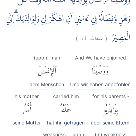
وَوَصَّيْنَا الْاِنْسَانَ بِوَالِدَيْهِۚ حَمَلَتْهُ اُمُّهٗ وَهْنًا عَلٰى
وَهْنٍ وَّفِصَالُهٗ فِيْ عَامَيْنِ اَنِ اشْكُرْ لِيْ وَلِوَالِدَيْكَۗ اِلَيَّ
)
١٤
لقمان:
(
الْمَصِيْرُ
(upon) man
And We have enjoined
وَوَصَّيْنَا
ٱلْإِنسَٰنَ
dem Menschen
Und wir haben anbefohlen
his mother
carried him
for his parents -
بِوَٰلِدَيْهِ
حَمَلَتْهُ
أُمُّهُۥ
seine Mutter
hat ihn getragen
über seine Eltern,
weakness
upon
(in) weakness