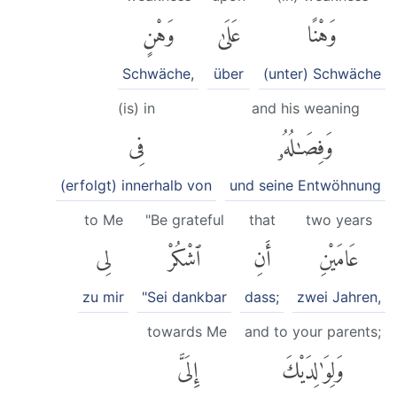
وَهْنًا
عَلَىٰ
وَهْنٍ
Schwäche,
über
(unter) Schwäche
(is) in
and his weaning
وَفِصَٰلُهُۥ
فِى
(erfolgt) innerhalb von
und seine Entwöhnung
to Me
"Be grateful
that
two years
عَامَيْنِ
أَنِ
ٱشْكُرْ
لِى
zu mir
"Sei dankbar
dass;
zwei Jahren,
towards Me
and to your parents;
وَلِوَٰلِدَيْكَ
إِلَىَّ