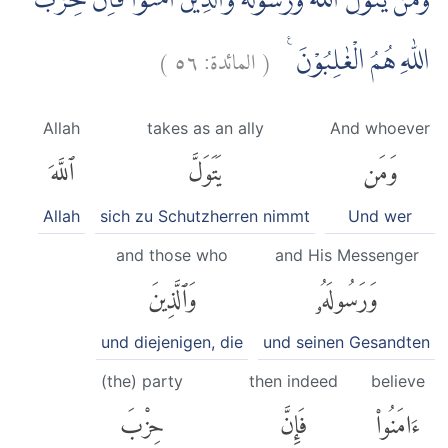
وَمَنْ يَّتَوَلَّ اللّٰهَ وَرَسُوْلَهٗ وَالَّذِيْنَ اٰمَنُوْا فَاِنَّ حِزْبَ
)
٥٦
المائدة:
(
اللّٰهِ هُمُ الْغٰلِبُوْنَ ࣖ
Allah
takes as an ally
And whoever
وَمَن
يَتَوَلَّ
ٱللَّهَ
Allah
sich zu Schutzherren nimmt
Und wer
and those who
and His Messenger
وَرَسُولَهُۥ
وَٱلَّذِينَ
und diejenigen, die
und seinen Gesandten
(the) party
then indeed
believe
ءَامَنُوا۟
فَإِنَّ
حِزْبَ