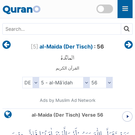
Skip to main content
Quran
O
[
5
]
al-Maida (Der Tisch)
: 56
المائدة
القرآن الكريم
Ads by Muslim Ad Network
al-Maida (Der Tisch) Verse 56