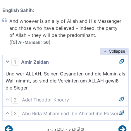
English Sahih:
And whoever is an ally of Allah and His Messenger
and those who have believed – indeed, the party
of Allah – they will be the predominant.
(
)
[5] Al-Ma'idah : 56
Collapse
1
Amir Zaidan
Und wer ALLAH, Seinen Gesandten und die Mumin als
Wali nimmt, so sind die Vereinten um ALLAH gewiß
die Sieger.
2
Adel Theodor Khoury
Wer sich Gott und seinen Gesandten und diejenigen,
3
Abu Rida Muhammad ibn Ahmad ibn Rassoul
die glauben, zu Freunden nimmt (gehört zu ihnen);
Und wer Allah und Seinen Gesandten und die
Die Partei Gottes sind die Obsiegenden.
٥٦
:
٥
المائدة
القرآن الكريم
-