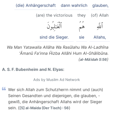
(die) Anhängerschaft
dann wahrlich
glauben,
(are) the victorious
they
(of) Allah
ٱللَّهِ
هُمُ
ٱلْغَٰلِبُونَ
sind die Sieger.
sie
Allahs,
Wa Man Yatawalla Allāha Wa Rasūlahu Wa Al-Ladhīna
'Āmanū Fa'inna Ĥizba Allāhi Hum Al-Ghālibūna.
(
)
al-Māʾidah 5:56
A. S. F. Bubenheim and N. Elyas:
Ads by Muslim Ad Network
Wer sich Allah zum Schutzherrn nimmt und (auch)
Seinen Gesandten und diejenigen, die glauben, -
gewiß, die Anhängerschaft Allahs wird der Sieger
sein. (
)
[5] al-Maida (Der Tisch) : 56