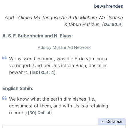
bewahrendes
Qad `Alimnā Mā Tanquşu Al-'Arđu Minhum Wa `Indanā
Kitābun Ĥafīžun. (
)
Q̈āf 50:4
A. S. F. Bubenheim and N. Elyas:
Ads by Muslim Ad Network
Wir wissen bestimmt, was die Erde von ihnen
verringert. Und bei Uns ist ein Buch, das alles
bewahrt. (
)
[50] Qaf : 4
English Sahih:
We know what the earth diminishes [i.e.,
consumes] of them, and with Us is a retaining
record. (
)
[50] Qaf : 4
Collapse