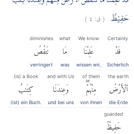
قَدْ عَلِمْنَا مَا تَنْقُصُ الْاَرْضُ مِنْهُمْ ۚوَعِنْدَنَا كِتٰبٌ
)
٤
ق:
(
حَفِيْظٌ
diminishes
what
We know
Certainly
قَدْ
عَلِمْنَا
مَا
تَنقُصُ
verringert
was
wissen wir,
Sicherlich
(is) a Book
and with Us
of them
the earth
ٱلْأَرْضُ
مِنْهُمْۖ
وَعِندَنَا
كِتَٰبٌ
(ist) ein Buch.
und bei uns
von ihnen
die Erde
guarded
حَفِيظٌۢ