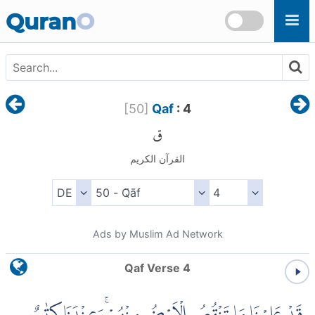
Skip to main content
Quran
O
[
50
]
Qaf
: 4
ق
القرآن الكريم
Ads by Muslim Ad Network
Qaf Verse 4