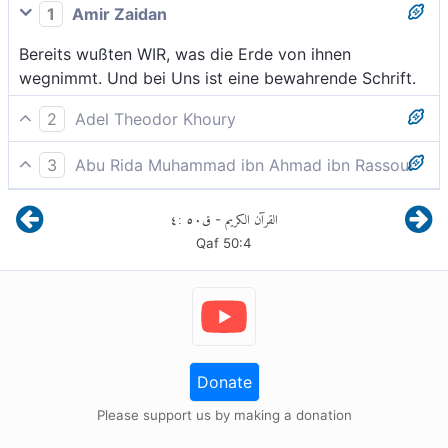
1
Amir Zaidan
Bereits wußten WIR, was die Erde von ihnen
wegnimmt. Und bei Uns ist eine bewahrende Schrift.
2
Adel Theodor Khoury
Wir wissen wohl, was die Erde von ihnen aufzehrt.
3
Abu Rida Muhammad ibn Ahmad ibn Rassoul
Und bei Uns ist ein Buch, das alles aufbewahrt.
Wir wissen wohl, was die Erde von ihnen wegnimmt,
٤
:
٥٠
ق
القرآن الكريم
-
und bei Uns ist ein Buch, das alles aufzeichnet.
Qaf
50
:
4
Donate
Please support us by making a donation