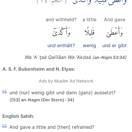
وَاَعْطٰى قَلِيْلًا وَّاَكْدٰى
and withheld?
a little
And gave
وَأَعْطَىٰ
قَلِيلًا
وَأَكْدَىٰٓ
und enthält?
wenig
und er gibt
Wa 'A`ţaá Qalīlāan Wa 'Akdaá (
)
an-Najm 53:34
A. S. F. Bubenheim and N. Elyas:
Ads by Muslim Ad Network
und (nur) wenig gibt und dann (ganz) aussetzt?
(
)
[53] an-Nagm (Der Stern) : 34
English Sahih:
And gave a little and [then] refrained?