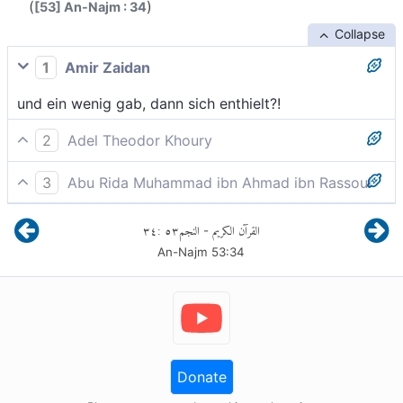
(
)
[53] An-Najm : 34
Collapse
1
Amir Zaidan
und ein wenig gab, dann sich enthielt?!
2
Adel Theodor Khoury
Und nur wenig gibt und dann (auch) aufhört?
3
Abu Rida Muhammad ibn Ahmad ibn Rassoul
und wenig gibt und geizt?
٣٤
:
٥٣
النجم
القرآن الكريم
-
An-Najm
53
:
34
Donate