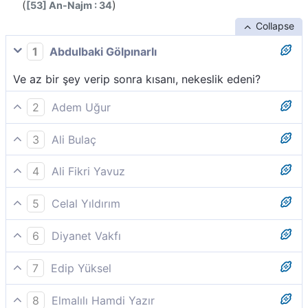
(
)
[53] An-Najm : 34
Collapse
1
Abdulbaki Gölpınarlı
Ve az bir şey verip sonra kısanı, nekeslik edeni?
2
Adem Uğur
Azıcık verip sonra vermemekte direneni?
3
Ali Bulaç
Azıcık verdi ve gerisini kaya gibi sımsıkı elinde tuttu.
4
Ali Fikri Yavuz
Ve (malından) pek az verib de kaskatı cimrileşeni...
5
Celal Yıldırım
(33-34) Arkasını döneni, az şey verip gerisini yanında
6
Diyanet Vakfı
tutup direneni gördün mü ?
Azıcık verip sonra vermemekte direneni?
7
Edip Yüksel
Ender olarak ve pek az verdi.
8
Elmalılı Hamdi Yazır