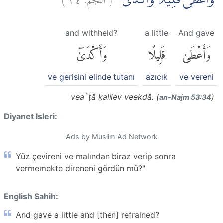
وَاَعْطٰى قَلِيْلًا وَّاَكْدٰى
and withheld?
a little
And gave
وَأَعْطَىٰ
قَلِيلًا
وَأَكْدَىٰٓ
ve gerisini elinde tutanı
azıcık
ve vereni
vea`ṭâ ḳalîlev veekdâ. (
)
an-Najm 53:34
Diyanet Isleri:
Ads by Muslim Ad Network
Yüz çevireni ve malından biraz verip sonra
vermemekte direneni gördün mü?"
English Sahih:
And gave a little and [then] refrained?