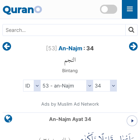
Skip to main content
Quran
O
[
53
]
An-Najm
: 34
النجم
Bintang
Ads by Muslim Ad Network
An-Najm Ayat 34
)
٣٤
النجم:
(