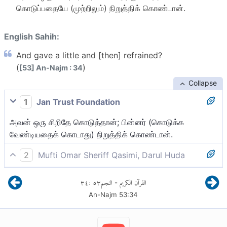
கொடுப்பதையே (முற்றிலும்) நிறுத்திக் கொண்டான்.
English Sahih:
And gave a little and [then] refrained?
(
)
[53] An-Najm : 34
Collapse
1
Jan Trust Foundation
அவன் ஒரு சிறிதே கொடுத்தான்; பின்னர் (கொடுக்க
வேண்டியதைக் கொடாது) நிறுத்திக் கொண்டான்.
2
Mufti Omar Sheriff Qasimi, Darul Huda
அவன் (தனது நண்பனுக்கு தனது செல்வத்தில் இருந்து)
٣٤
:
٥٣
النجم
القرآن الكريم
-
கொஞ்சம் கொடுத்தான். பிறகு நிறுத்திக் கொண்டான்.
An-Najm
53
:
34