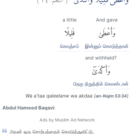
وَاَعْطٰى قَلِيْلًا وَّاَكْدٰى
a little
And gave
وَأَعْطَىٰ
قَلِيلًا
கொஞ்சம்
இன்னும் கொடுத்தான்
and withheld?
وَأَكْدَىٰٓ
பிறகு நிறுத்திக் கொண்டான்
Wa a'taa qaleelanw wa akdaa (
)
an-Najm 53:34
Abdul Hameed Baqavi:
Ads by Muslim Ad Network
அவன் ஒரு சொற்பத்தைக் கொடுத்துவிட்டு,