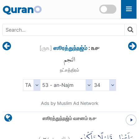
Skip to main content
Quran
O
[
௫௩
]
ஸூரத்துந்நஜ்ம்
: ௩௪
النجم
நட்சத்திரம்
Ads by Muslim Ad Network
ஸூரத்துந்நஜ்ம் வசனம் ௩௪
)
٣٤
النجم:
(