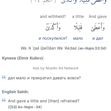
وَاَعْطٰى قَلِيْلًا وَّاَكْدٰى
and withheld?
a little
And gave
وَأَعْطَىٰ
قَلِيلًا
وَأَكْدَىٰٓ
и поскупился?
мало
и дал
Wa 'A`ţaá Qalīlāan Wa 'Akdaá (
)
an-Najm 53:34
Кулиев (Elmir Kuliev):
Ads by Muslim Ad Network
дал мало и прекратил давать вовсе?
English Sahih:
And gave a little and [then] refrained?
(
)
[53] An-Najm : 34