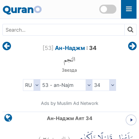
Skip to main content
Quran
O
[
53
]
Ан-Наджм
: 34
النجم
Звезда
Ads by Muslim Ad Network
Ан-Наджм Аят 34
)
٣٤
النجم:
(