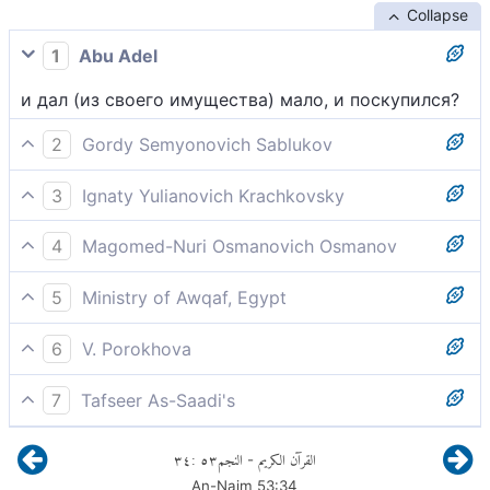
Collapse
1
Abu Adel
и дал (из своего имущества) мало, и поскупился?
2
Gordy Semyonovich Sablukov
Дает мало, скупится?
3
Ignaty Yulianovich Krachkovsky
и дал мало, и поскупился?
4
Magomed-Nuri Osmanovich Osmanov
дарил мало и был скуп?
5
Ministry of Awqaf, Egypt
дал мало (денег) и больше не давал?!
6
V. Porokhova
Дал мало и облекся в скупость?
7
Tafseer As-Saadi's
дал мало и прекратил давать вовсе?
٣٤
:
٥٣
النجم
القرآن الكريم
-
An-Najm
53
:
34