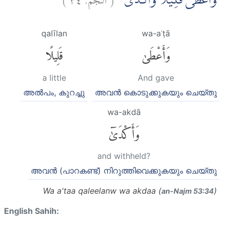
وَاَعْطٰى قَلِيْلًا وَّاَكْدٰى
qalīlan
wa-aʿṭā
وَأَعْطَىٰ
قَلِيلًا
a little
And gave
അല്‍പം, കുറച്ചു
അവന്‍ കൊടുക്കുകയും ചെയ്തു
wa-akdā
وَأَكْدَىٰٓ
and withheld?
അവന്‍ (പാറകണ്ട്) നിറുത്തിവെക്കുകയും ചെയ്തു
Wa a'taa qaleelanw wa akdaa (
)
an-Najm 53:34
English Sahih: