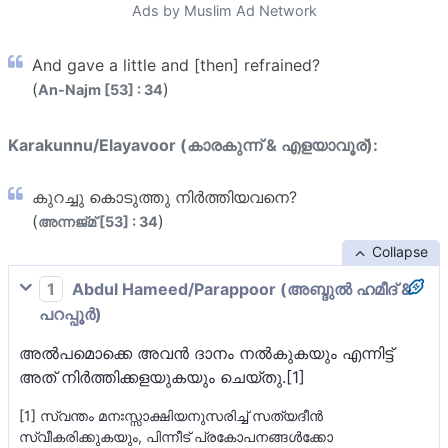
Ads by Muslim Ad Network
And gave a little and [then] refrained?
(
)
An-Najm [53] : 34
Karakunnu/Elayavoor (കാരകുന്ന് & എളയാവൂര്):
കുറച്ചു കൊടുത്തു നിര്‍ത്തിയവനെ?
(
)
അന്നജ്മ് [53] : 34
Collapse
1
Abdul Hameed/Parappoor (അബ്ദുല്‍ ഹമീദ് &
പറപ്പൂര്‍)
അല്‍പമൊക്കെ അവന്‍ ദാനം നല്‍കുകയും എന്നിട്ട്
അത് നിര്‍ത്തിക്കളയുകയും ചെയ്തു.[1]
[1] സ്വന്തം മനഃസ്സാക്ഷിയനുസരിച്ച് സത്യദീന്‍
സ്വീകരിക്കുകയും, പിന്നീട് പ്രകോപനങ്ങള്‍ക്കോ