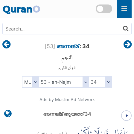
Skip to main content
Quran
O
[
53
]
അന്നജ്മ്
: 34
النجم
القرآن الكريم
Ads by Muslim Ad Network
അന്നജ്മ് ആയത്ത് 34
)
٣٤
النجم:
(