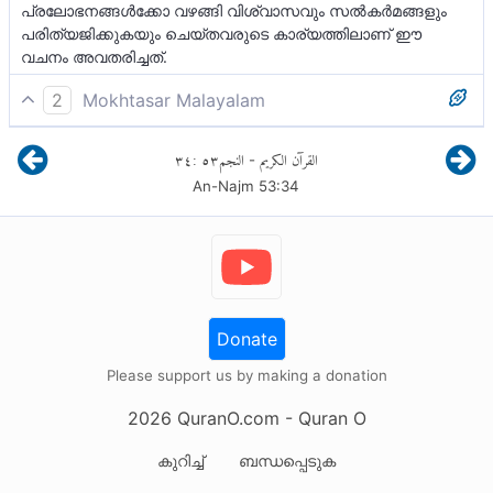
പ്രലോഭനങ്ങള്‍ക്കോ വഴങ്ങി വിശ്വാസവും സല്‍കര്‍മങ്ങളും
പരിത്യജിക്കുകയും ചെയ്തവരുടെ കാര്യത്തിലാണ് ഈ
വചനം അവതരിച്ചത്.
2
Mokhtasar Malayalam
തൻ്റെ സമ്പാദ്യത്തിൽ നിന്ന് കുറച്ചെന്തോ
٣٤
:
٥٣
النجم
القرآن الكريم
-
നൽകിയതിന് ശേഷം അവൻ അത് നിർത്തിക്കളഞ്ഞു.
An-Najm
53
:
34
കാരണം പിശുക്ക് അവൻ്റെ തനിസ്വഭാവമാണ്. എന്നിട്ട്
ഇതെല്ലാം ചെയ്തതിന് ശേഷം അവൻ
ആത്മപ്രശംസ നടത്തുകയും ചെയ്യുന്നു.
Donate
Please support us by making a donation
2026
QuranO.com
- Quran O
കുറിച്ച്
ബന്ധപ്പെടുക