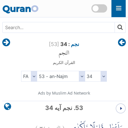
Skip to main content
Quran
O
نجم
: 34
]
53
[
النجم
القرآن الكريم
Ads by Muslim Ad Network
53. نجم آیه 34
(
النجم:
٣٤
)