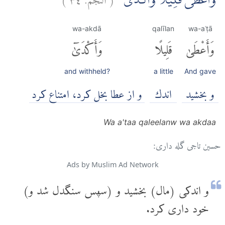
وَاَعْطٰى قَلِيْلًا وَّاَكْدٰى
wa-akdā
qalīlan
wa-aʿṭā
وَأَعْطَىٰ
قَلِيلًا
وَأَكْدَىٰٓ
and withheld?
a little
And gave
و بخشید
اندك
و از عطا بخل کرد، امتناع کرد
Wa a'taa qaleelanw wa akdaa
حسین تاجی گله داری:
Ads by Muslim Ad Network
و اندکی (مال) بخشید و (سپس سنگدل شد و)
خود داری کرد.