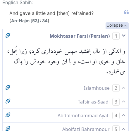
English Sahih:
And gave a little and [then] refrained?
(
)
An-Najm [53] : 34
Collapse
Mokhtasar Farsi (Persian)
1
و اندکی از مال بخشید سپس خودداری کرد؛ زیرا بُخل،
خلق و خوی او است، و با این وجود خودش را پاک
می‌شمارد.
Islamhouse
2
و‌ اندكى انفاق كرد و [سپس] خوددارى نمود.
Tafsir as-Saadi
3
Please check ayah 53:62 for complete tafsir.
Abdolmohammad Ayati
4
اندك مى‌بخشيد و در انفاق بخل مى‌ورزيد
Abolfazl Bahrampour
5