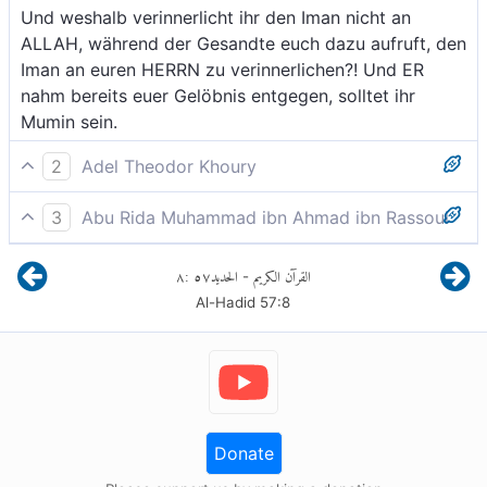
Und weshalb verinnerlicht ihr den Iman nicht an
ALLAH, während der Gesandte euch dazu aufruft, den
Iman an euren HERRN zu verinnerlichen?! Und ER
nahm bereits euer Gelöbnis entgegen, solltet ihr
Mumin sein.
2
Adel Theodor Khoury
Warum wollt ihr denn nicht an Gott glauben, wo doch
3
Abu Rida Muhammad ibn Ahmad ibn Rassoul
der Gesandte euch dazu aufruft, an euren Herrn zu
Was ist euch, daß ihr nicht an Allah glaubt, obwohl
glauben, und wo Er eure Verpflichtungen
٨
:
٥٧
الحديد
القرآن الكريم
-
der Gesandte euch aufruft, an euren Herrn zu
entgegengenommen hat, so ihr gläubig seid?
Al-Hadid
57
:
8
glauben; und Er hat von euch bereits ein Versprechen
abgenommen, wenn ihr Gläubige seid.
Donate