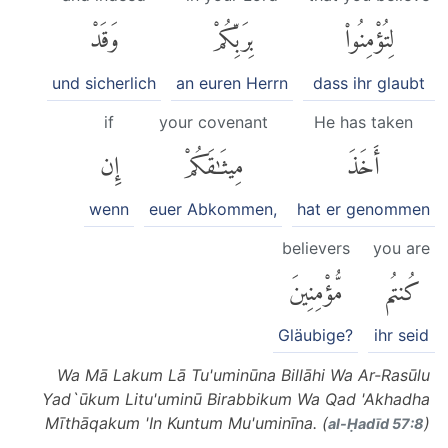
لِتُؤْمِنُوا۟
بِرَبِّكُمْ
وَقَدْ
und sicherlich
an euren Herrn
dass ihr glaubt
if
your covenant
He has taken
أَخَذَ
مِيثَٰقَكُمْ
إِن
wenn
euer Abkommen,
hat er genommen
believers
you are
كُنتُم
مُّؤْمِنِينَ
Gläubige?
ihr seid
Wa Mā Lakum Lā Tu'uminūna Billāhi Wa Ar-Rasūlu
Yad`ūkum Litu'uminū Birabbikum Wa Qad 'Akhadha
Mīthāqakum 'In Kuntum Mu'uminīna. (
)
al-Ḥadīd 57:8