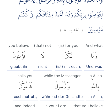
وَمَا لَكُمْ لَا تُؤْمِنُوْنَ بِاللّٰهِ ۚوَالرَّسُوْلُ يَدْعُوْكُمْ
لِتُؤْمِنُوْا بِرَبِّكُمْ وَقَدْ اَخَذَ مِيْثَاقَكُمْ اِنْ كُنْتُمْ
)
٨
الحديد:
(
مُّؤْمِنِيْنَ
you believe
(that) not
(is) for you
And what
وَمَا
لَكُمْ
لَا
تُؤْمِنُونَ
glaubt ihr
nicht
(ist) mit euch,
Und was
calls you
while the Messenger
in Allah
بِٱللَّهِۙ
وَٱلرَّسُولُ
يَدْعُوكُمْ
euch aufruft,
während der Gesandte
an Allah,
and indeed
in your Lord
that you believe