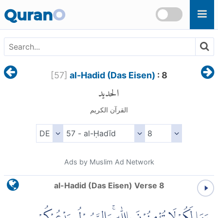
Skip to main content
Quran
O
[
57
]
al-Hadid (Das Eisen)
: 8
الحديد
القرآن الكريم
Ads by Muslim Ad Network
al-Hadid (Das Eisen) Verse 8