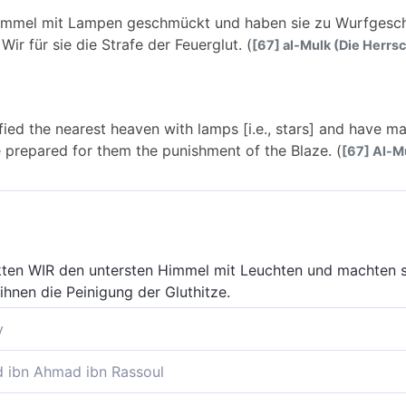
Himmel mit Lampen geschmückt und haben sie zu Wurfgesc
ir für sie die Strafe der Feuerglut. (
[67] al-Mulk (Die Herrsch
ied the nearest heaven with lamps [i.e., stars] and have m
 prepared for them the punishment of the Blaze. (
[67] Al-Mu
ten WIR den untersten Himmel mit Leuchten und machten si
ihnen die Peinigung der Gluthitze.
y
n Himmel mit Leuchten geschmückt und haben sie zu Wurf
ibn Ahmad ibn Rassoul
sie die Pein des Feuerbrandes bereitet.