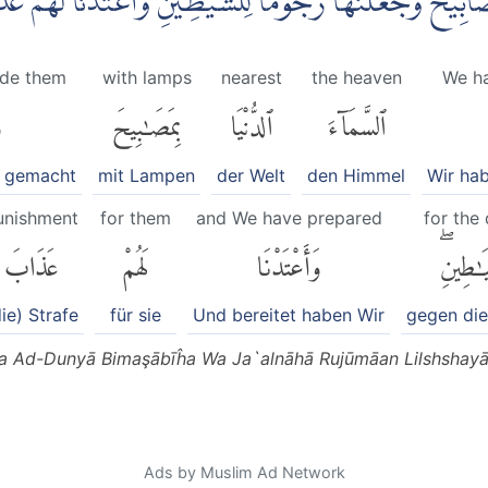
 بِمَصَابِيْحَ وَجَعَلْنٰهَا رُجُوْمًا لِّلشَّيٰطِيْنِ وَاَعْتَدْنَا لَهُمْ
de them
with lamps
nearest
the heaven
We ha
ٱلسَّمَآءَ
ٱلدُّنْيَا
بِمَصَٰبِيحَ
و
e gemacht
mit Lampen
der Welt
den Himmel
Wir ha
unishment
for them
and We have prepared
for the 
َيَٰطِينِۖ
وَأَعْتَدْنَا
لَهُمْ
عَذَابَ
ie) Strafe
für sie
Und bereitet haben Wir
gegen die
 Ad-Dunyā Bimaşābīĥa Wa Ja`alnāhā Rujūmāan Lilshshayā
Ads by Muslim Ad Network