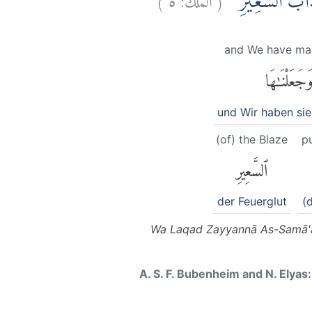
 عَذَابَ السَّعِيْرِ
and We have ma
َجَعَلْنَٰهَا
und Wir haben si
(of) the Blaze
p
ٱلسَّعِيرِ
der Feuerglut
(d
Wa Laqad Zayyannā As-Samā'a
A. S. F. Bubenheim and N. Elyas: