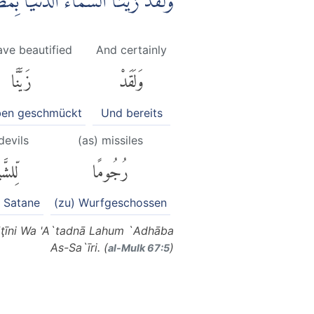
وَلَقَدْ زَيَّنَّا السَّمَاۤءَ الدُّنْيَا
ve beautified
And certainly
وَلَقَدْ
زَيَّنَّا
ben geschmückt
Und bereits
devils
(as) missiles
رُجُومًا
لِّلشّ
 Satane
(zu) Wurfgeschossen
ţīni Wa 'A`tadnā Lahum `Adhāba
As-Sa`īri. (
)
al-Mulk 67:5