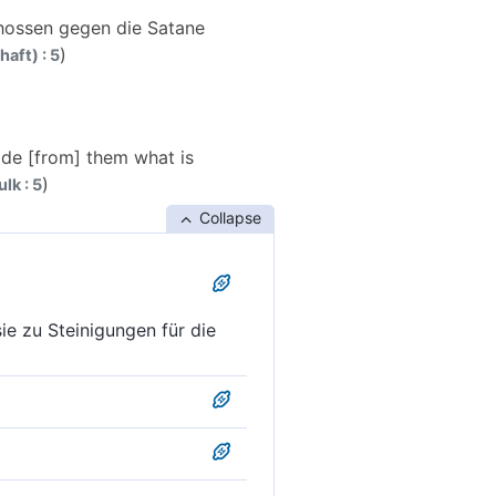
hossen gegen die Satane
)
aft) : 5
ade [from] them what is
)
lk : 5
Collapse
e zu Steinigungen für die
steinen gegen die Satane