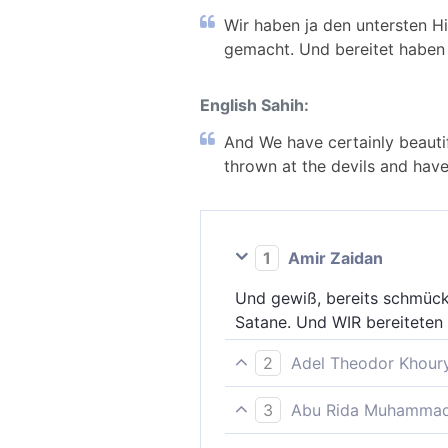
Wir haben ja den untersten 
gemacht. Und bereitet haben W
English Sahih:
And We have certainly beautif
thrown at the devils and have
1
Amir Zaidan
Und gewiß, bereits schmück
Satane. Und WIR bereiteten 
2
Adel Theodor Khour
Und Wir haben den unterste
3
Abu Rida Muhammad 
gemacht. Und Wir haben für 