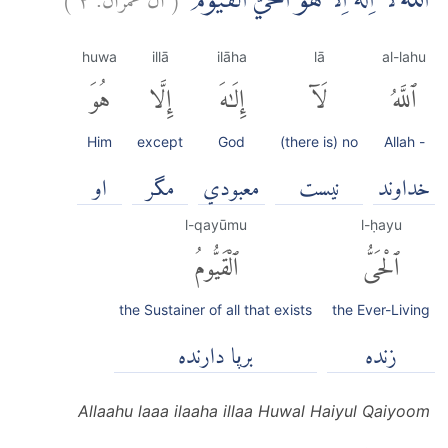
اَللّٰهُ لَآ اِلٰهَ اِلَّا هُوَ الْحَيُّ الْقَيُّوْمُۗ
huwa
illā
ilāha
lā
al-lahu
ٱللَّهُ
لَآ
إِلَٰهَ
إِلَّا
هُوَ
Him
except
God
(there is) no
Allah -
خداوند
نيست
معبودي
مگر
او
l-qayūmu
l-ḥayu
ٱلْحَىُّ
ٱلْقَيُّومُ
the Sustainer of all that exists
the Ever-Living
زنده
برپا دارنده
Allaahu laaa ilaaha illaa Huwal Haiyul Qaiyoom