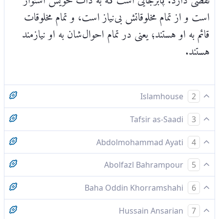
است و از تمام مخلوقاتش بی‌نیاز است، و تمام مخلوقات
قائم به او هستند؛ یعنی در تمام احوال‌شان به او نیازمند
هستند.
Islamhouse
2
الله [معبودِ راستین است؛] هیچ معبودی [به‌حق] جز او
Tafsir as-Saadi
3
نیست؛ زندۀ پاینده [و قائم به ذات] است.
Please check ayah 3:6 for complete tafsir.
Abdolmohammad Ayati
4
اللّه است كه هيچ خدايى جز او نيست، زنده است و
Abolfazl Bahrampour
5
پاينده است
خداست كه هيچ معبودى جز او نيست و زنده‌ى پاينده
Baha Oddin Khorramshahi
6
است
خداوند است آنکه جز او خدایی نیست و زنده پاینده
Hussain Ansarian
7