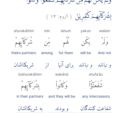
وَلَمْ يَكُنْ لَّهُمْ مِّنْ شُرَكَاۤىِٕهِمْ شُفَعٰۤؤُا وَكَانُوْا
(
الروم:
١٣
)
بِشُرَكَاۤىِٕهِمْ كٰفِرِيْنَ
shurakāihim
min
lahum
yakun
walam
وَلَمْ
يَكُن
لَّهُم
مِّن
شُرَكَآئِهِمْ
theirs partners
among
for them
will be
And not
و نباشد
و نباشد
برای آنها
از
شریکانشان
bishurakāihim
wakānū
shufaʿāu
شُفَعَٰٓؤُا۟
وَكَانُوا۟
بِشُرَكَآئِهِمْ
in their partners
and they will be
any intercessors
شفاعت کنندگان
و بودند
به شریکانشان