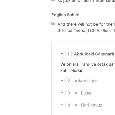
Koştukları ortakları artık şefaa
English Sahih:
And there will not be for them
their partners. (
[30] Ar-Rum : 
1
Abdulbaki Gölpınarlı
Ve onlara, Tanrı'ya ortak sa
kafir olurlar.
2
Adem Uğur
(Allah´a koştukları) ortaklar
3
Ali Bulaç
edeceklerdir.
(Allah'a eş koştukları) Ortak
4
Ali Fikri Yavuz