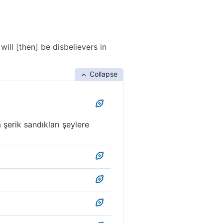
ill [then] be disbelievers in
Collapse
 şerik sandıkları şeylere
 ortaklarını da inkâr
nkar ediyorlar.