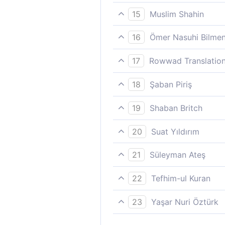
çünkü Allah´a ortak koştukla
15
Muslim Shahin
eski müşrikçe kuruntularını 
(Allah'a koştukları) ortaklar
16
Ömer Nasuhi Bilme
edeceklerdir.
Ve kendilerine şeriklerinden 
17
Rowwad Translation
Onların, Allah’a koştukları o
18
Şaban Piriş
kâfir olmuşlardır.
Onların ortak koştuklarında
19
Shaban Britch
Onların ortak koştuklarında
20
Suat Yıldırım
Ortaklarından kendilerine bi
21
Süleyman Ateş
(Allah'a) ortak(koştukları pu
22
Tefhim-ul Kuran
(Allah´a eş koştukları) Ortak
23
Yaşar Nuri Öztürk
Allah'a ortak tuttukları ara