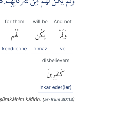
وَلَمْ يَكُنْ لَّهُمْ مِّنْ شُرَكَاۤىِٕهِمْ 
for them
will be
And not
وَلَمْ
يَكُن
لَّهُم
kendilerine
olmaz
ve
disbelievers
كَٰفِرِينَ
inkar eder(ler)
ürakâihim kâfirîn. (
)
ar-Rūm 30:13