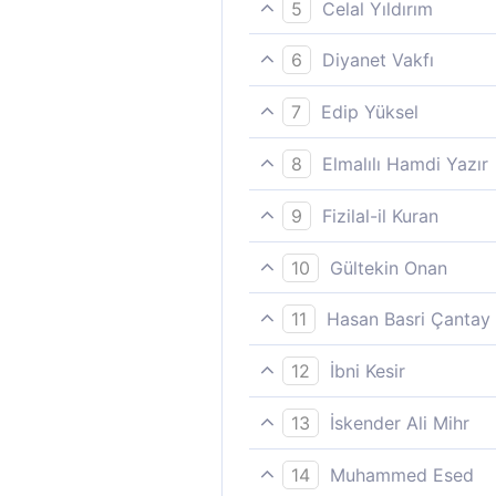
Allah’dan başka ibadet ettikl
5
Celal Yıldırım
da inkâr edeceklerdir.
(Allah´a) koştukları ortakları
6
Diyanet Vakfı
reddedip dururlar.
(Allah'a koştukları) ortaklar
7
Edip Yüksel
edeceklerdir.
Koştukları ortaklarından da k
8
Elmalılı Hamdi Yazır
Allah'a ortak koştuklarından
9
Fizilal-il Kuran
inkâr ederler.
Allah´a ortak koştuklarından
10
Gültekin Onan
(Tanrı´ya eş koştukları) Orta
11
Hasan Basri Çantay
Ortaklarından da kendilerine
12
İbni Kesir
Ortaklarından da kendilerine 
13
İskender Ali Mihr
(Ve (şirk koştukları) ortakla
14
Muhammed Esed