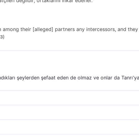
tçileri değildir; ortaklarını inkar ederler.
 among their [alleged] partners any intercessors, and they w
)
13
ndıkları şeylerden şefaat eden de olmaz ve onlar da Tanrı'ya
ından kendilerine hiçbir şefaatçı çıkmayacaktır. Zaten onlar,
larından kendilerine şefaatçi olan yoktur; onlar, ortaklarını i