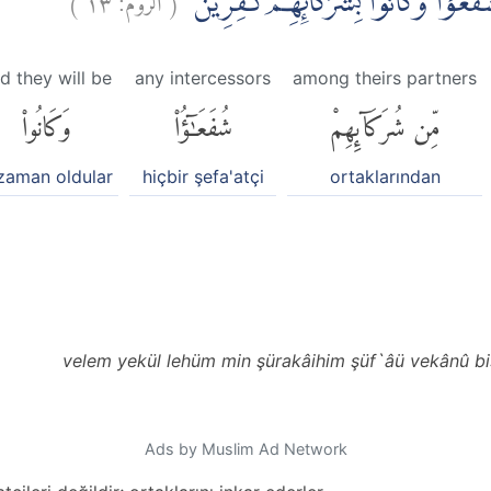
شُفَعٰۤؤُا وَكَانُوْا بِشُرَكَاۤىِٕهِمْ كٰفِرِيْنَ
d they will be
any intercessors
among theirs partners
مِّن شُرَكَآئِهِمْ
شُفَعَٰٓؤُا۟
وَكَانُوا۟
zaman oldular
hiçbir şefa'atçi
ortaklarından
velem yekül lehüm min şürakâihim şüf`âü vekânû biş
Ads by Muslim Ad Network