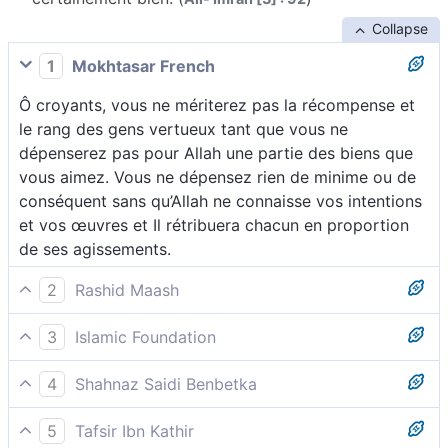
Collapse
1
Mokhtasar French
Ô croyants, vous ne mériterez pas la récompense et
le rang des gens vertueux tant que vous ne
dépenserez pas pour Allah une partie des biens que
vous aimez. Vous ne dépensez rien de minime ou de
conséquent sans qu’Allah ne connaisse vos intentions
et vos œuvres et Il rétribuera chacun en proportion
de ses agissements.
2
Rashid Maash
92 Vous n’atteindrez la piété que lorsque vous
3
Islamic Foundation
offrirez par charité les biens qui vous sont les plus
Vous n’atteindrez à la vertu que lorsque vous aurez
chers. Et vous ne ferez aucune dépense sans qu’Allah
4
Shahnaz Saidi Benbetka
dépensé de ce qui vous est cher, et vous ne
n’en ait connaissance.
Vous n’atteindrez la piété qu’à condition de donner de
dépenserez rien qu’Allah ne sache parfaitement
5
Tafsir Ibn Kathir
ce que vous aimez ; et quoique vous donniez, Dieu en