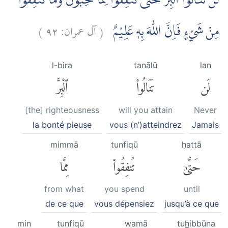
لَنْ تَنَالُوا الْبِرَّ حَتّٰى تُنْفِقُوْا مِمَّا تُحِبُّوْنَ ۗوَمَا تُنْفِقُوْا
)
٩٢
آل عمران:
(
مِنْ شَيْءٍ فَاِنَّ اللّٰهَ بِهٖ عَلِيْمٌ
l-bira
tanālū
lan
لَن
تَنَالُوا۟
ٱلْبِرَّ
[the] righteousness
will you attain
Never
la bonté pieuse
vous (n’)atteindrez
Jamais
mimmā
tunfiqū
ḥattā
حَتَّىٰ
تُنفِقُوا۟
مِمَّا
from what
you spend
until
de ce que
vous dépensiez
jusqu’à ce que
min
tunfiqū
wamā
tuḥibbūna