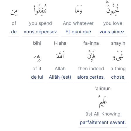
تُحِبُّونَۚ
وَمَا
تُنفِقُوا۟
مِن
of
you spend
And whatever
you love
de
vous dépensez
Et quoi que
vous aimez.
bihi
l-laha
fa-inna
shayin
شَىْءٍ
فَإِنَّ
ٱللَّهَ
بِهِۦ
of it
Allah
then indeed
a thing
de lui
Allâh (est)
alors certes,
chose,
ʿalīmun
عَلِيمٌ
(is) All-Knowing
parfaitement savant.