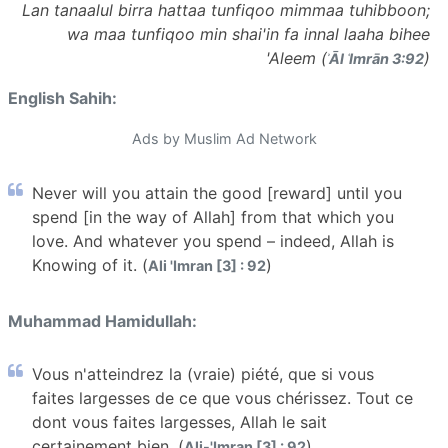
Lan tanaalul birra hattaa tunfiqoo mimmaa tuhibboon;
wa maa tunfiqoo min shai'in fa innal laaha bihee
'Aleem (
)
ʾĀl ʿImrān 3:92
English Sahih:
Ads by Muslim Ad Network
Never will you attain the good [reward] until you
spend [in the way of Allah] from that which you
love. And whatever you spend – indeed, Allah is
Knowing of it. (
)
Ali 'Imran [3] : 92
Muhammad Hamidullah:
Vous n'atteindrez la (vraie) piété, que si vous
faites largesses de ce que vous chérissez. Tout ce
dont vous faites largesses, Allah le sait
certainement bien. (
)
Ali-'Imran [3] : 92