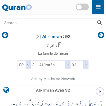
Skip to main content
Quran
O
[
3
]
Ali-'Imran
: 92
آل عمران
La famille de 'imran
Ads by Muslim Ad Network
Ali-'Imran Ayah 92