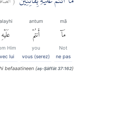
مَآ اَنْتُمْ عَلَيْهِ بِفَاتِنِيْنَۙ
ʿalayhi
antum
mā
مَآ
أَنتُمْ
عَلَيْهِ
rom Him
you
Not
vec lui
vous (serez)
ne pas
hi befaaatineen (
)
aṣ-Ṣāffāt 37:162