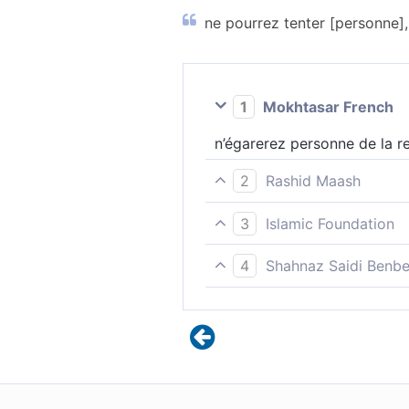
ne pourrez tenter [personne],
1
Mokhtasar French
n’égarerez personne de la re
2
Rashid Maash
162 ne sauriez, en vérité, d
3
Islamic Foundation
ne sauriez être les tentateu
4
Shahnaz Saidi Benbe
ne pourrez tenter