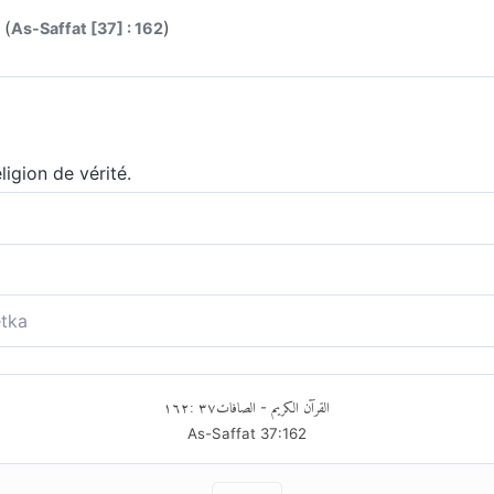
 (
)
As-Saffat [37] : 162
ligion de vérité.
évoyer
rs de personne
tka
١٦٢
:
٣٧
الصافات
القرآن الكريم
-
As-Saffat
37
:
162