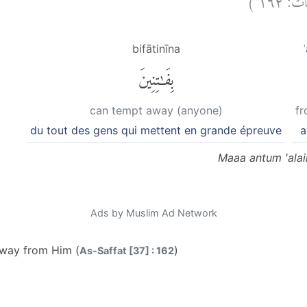
bifātinīna
بِفَٰتِنِينَ
can tempt away (anyone)
f
du tout des gens qui mettent en grande épreuve
a
Maaa antum 'alai
Ads by Muslim Ad Network
way from Him (
)
As-Saffat [37] : 162