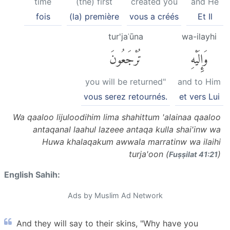
time
(the) first
created you
and He
fois
(la) première
vous a créés
Et Il
tur'jaʿūna
wa-ilayhi
وَإِلَيْهِ
تُرْجَعُونَ
you will be returned"
and to Him
vous serez retournés.
et vers Lui
Wa qaaloo lijuloodihim lima shahittum 'alainaa qaaloo
antaqanal laahul lazeee antaqa kulla shai'inw wa
Huwa khalaqakum awwala marratinw wa ilaihi
turja'oon (
)
Fuṣṣilat 41:21
English Sahih:
Ads by Muslim Ad Network
And they will say to their skins, "Why have you