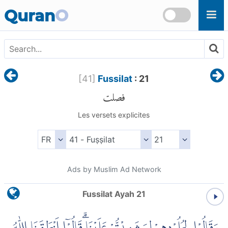
Skip to main content
Quran
O
[
41
]
Fussilat
: 21
فصلت
Les versets explicites
Ads by Muslim Ad Network
Fussilat Ayah 21