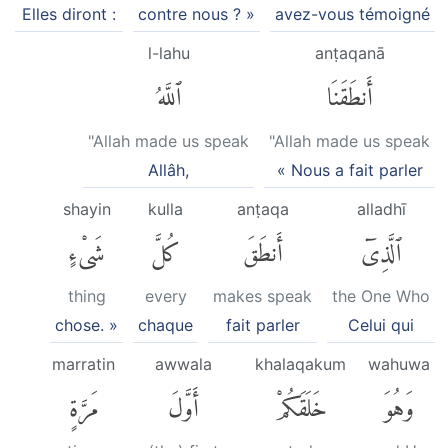
Elles diront :
contre nous ? »
avez-vous témoigné
l-lahu
anṭaqanā
أَنطَقَنَا
ٱللَّهُ
"Allah made us speak
"Allah made us speak
Allâh,
« Nous a fait parler
shayin
kulla
anṭaqa
alladhī
ٱلَّذِىٓ
أَنطَقَ
كُلَّ
شَىْءٍ
thing
every
makes speak
the One Who
chose. »
chaque
fait parler
Celui qui
marratin
awwala
khalaqakum
wahuwa
وَهُوَ
خَلَقَكُمْ
أَوَّلَ
مَرَّةٍ