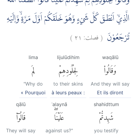
وَقَالُوْا لِجُلُوْدِهِمْ لِمَ شَهِدْتُّمْ عَلَيْنَا ۗقَالُوْٓا اَنْطَقَنَا اللّٰهُ
الَّذِيْٓ اَنْطَقَ كُلَّ شَيْءٍ وَّهُوَ خَلَقَكُمْ اَوَّلَ مَرَّةٍۙ وَّاِلَيْهِ
)
٢١
فصلت:
(
تُرْجَعُوْنَ
lima
lijulūdihim
waqālū
وَقَالُوا۟
لِجُلُودِهِمْ
لِمَ
"Why do
to their skins
And they will say
« Pourquoi
à leurs peaux :
Et ils diront
qālū
ʿalaynā
shahidttum
شَهِدتُّمْ
عَلَيْنَاۖ
قَالُوٓا۟
They will say
against us?"
you testify