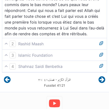
commis dans le bas monde? Leurs peaux leur
répondront: Celui qui nous a fait parler est Allah qui
fait parler toute chose et c’est Lui qui vous a créés
une première fois lorsque vous étiez dans le bas
monde puis vous retournerez à Lui Seul dans l’au-delà
afin de rendre des comptes et être rétribués.
2
Rashid Maash
21 Ils diront à leur peau : « Pourquoi témoignez-vous
3
Islamic Foundation
contre nous ? » Celle-ci répondra : « C’est Allah qui
« Pourquoi témoignez-vous contre nous ? » diront-ils
nous a fait parler, Lui qui fait parler toute chose. »
4
Shahnaz Saidi Benbetka
à leurs peaux. Celles-ci répondront : « Allah nous a
C’est Lui qui vous a créés une première fois et c’est à
Ils diront à leur peau : « Pourquoi témoignez-vous
fait parler, Lui Qui fait parler Toute chose. C’est Lui
Lui que vous avez été ramenés.
٢١
:
٤١
فصلت
القرآن الكريم
-
contre nous?». Elle leur répondra : « C’est Dieu qui
Qui vous a créés la première fois et vers Qui vous
Fussilat
41
:
21
nous a doté de l’élocution, Celui qui dote toute chose
serez ramenés. »
du langage, Qui vous a créés une première fois et
vers Lui vous êtes ramenés