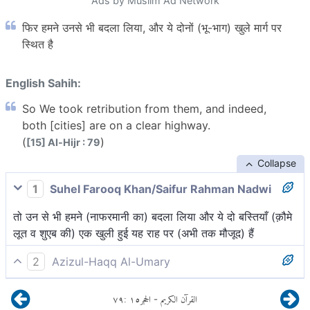
Ads by Muslim Ad Network
फिर हमने उनसे भी बदला लिया, और ये दोनों (भू-भाग) खुले मार्ग पर
स्थित है
English Sahih:
So We took retribution from them, and indeed,
both [cities] are on a clear highway.
(
)
[15] Al-Hijr : 79
Collapse
1
Suhel Farooq Khan/Saifur Rahman Nadwi
तो उन से भी हमने (नाफरमानी का) बदला लिया और ये दो बस्तियाँ (क़ौमे
लूत व शुएब की) एक खुली हुई यह राह पर (अभी तक मौजूद) हैं
2
Azizul-Haqq Al-Umary
तो हमने उनसे बदला ले लिया और वे दोनों[1] ही साधारण मार्ग पर हैं।
٧٩
:
١٥
الحجر
القرآن الكريم
-