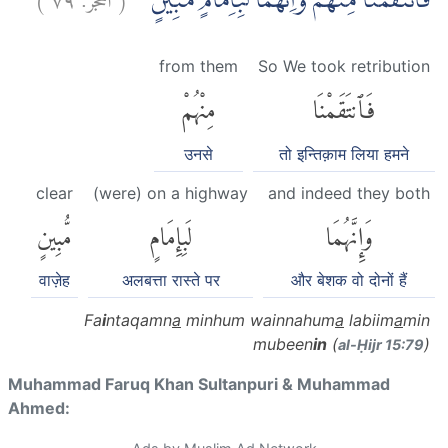
فَانْتَقَمْنَا مِنْهُمْۘ وَاِنَّهُمَا لَبِاِمَامٍ مُّبِيْنٍۗ ࣖ
from them
So We took retribution
فَٱنتَقَمْنَا
مِنْهُمْ
उनसे
तो इन्तिक़ाम लिया हमने
clear
(were) on a highway
and indeed they both
وَإِنَّهُمَا
لَبِإِمَامٍ
مُّبِينٍ
वाज़ेह
अलबत्ता रास्ते पर
और बेशक वो दोनों हैं
Fa
i
ntaqamn
a
minhum wainnahum
a
labiim
a
min
mubeen
in
(
)
al-Ḥijr 15:79
Muhammad Faruq Khan Sultanpuri & Muhammad
Ahmed: