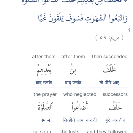
۞ فَخَلَفَ مِنْۢ بَعْدِهِمْ خَلْفٌ اَضَاعُوا الصَّلٰوةَ
وَاتَّبَعُوا الشَّهَوٰتِ فَسَوْفَ يَلْقَوْنَ غَيًّا
)
٥٩
مريم:
(
ۙ
after them
after them
Then succeeded
فَخَلَفَ
مِنۢ
بَعْدِهِمْ
बाद उनके
बाद उनके
तो पीछे आए
the prayer
who neglected
successors
خَلْفٌ
أَضَاعُوا۟
ٱلصَّلَوٰةَ
नमाज़
जिन्होंने ज़ाया कर दी
बुरे जानशीन
so soon
the lusts
and they followed