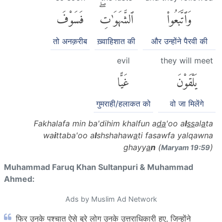
وَٱتَّبَعُوا۟
ٱلشَّهَوَٰتِۖ
فَسَوْفَ
तो अनक़रीब
ख़्वाहिशात की
और उन्होंने पैरवी की
evil
they will meet
يَلْقَوْنَ
غَيًّا
गुमराही/हलाकत को
वो जा मिलेंगे
Fakhalafa min ba'dihim khalfun a
da
'oo a
l
ss
al
a
ta
wa
i
ttaba'oo a
l
shshahaw
a
ti fasawfa yalqawna
ghayy
a
n
(
)
Maryam 19:59
Muhammad Faruq Khan Sultanpuri & Muhammad
Ahmed:
Ads by Muslim Ad Network
फिर उनके पश्चात ऐसे बुरे लोग उनके उत्तराधिकारी हुए, जिन्होंने