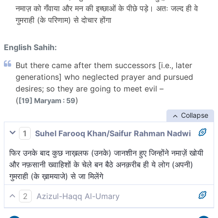
नमाज़ को गँवाया और मन की इच्छाओं के पीछे पड़े। अतः जल्द ही वे
गुमराही (के परिणाम) से दोचार होंगा
English Sahih:
But there came after them successors [i.e., later
generations] who neglected prayer and pursued
desires; so they are going to meet evil –
(
)
[19] Maryam : 59
Collapse
1
Suhel Farooq Khan/Saifur Rahman Nadwi
फिर उनके बाद कुछ नाख़लफ (उनके) जानशीन हुए जिन्होंने नमाज़ें खोयी
और नफ़सानी ख्वाहिशों के चेले बन बैठे अनक़रीब ही ये लोग (अपनी)
गुमराही (के ख़ामयाजे) से जा मिलेंगे
2
Azizul-Haqq Al-Umary
फिर इनके पश्चात् ऐसै कपूत पैदा हुए, जिन्होंने गंवा दिया नमाज़ को तथा