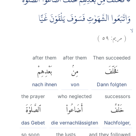
۞ فَخَلَفَ مِنْۢ بَعْدِهِمْ خَلْفٌ اَضَاعُوا الصَّلٰوةَ
وَاتَّبَعُوا الشَّهَوٰتِ فَسَوْفَ يَلْقَوْنَ غَيًّا
)
٥٩
مريم:
(
ۙ
after them
after them
Then succeeded
فَخَلَفَ
مِنۢ
بَعْدِهِمْ
nach ihnen
von
Dann folgten
the prayer
who neglected
successors
خَلْفٌ
أَضَاعُوا۟
ٱلصَّلَوٰةَ
das Gebet
die vernachlässigten
Nachfolger,
so soon
the lusts
and they followed