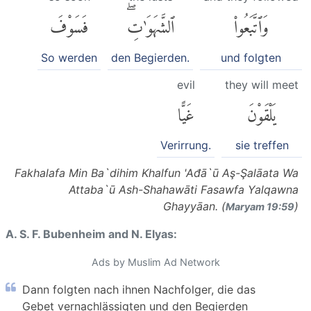
وَٱتَّبَعُوا۟
ٱلشَّهَوَٰتِۖ
فَسَوْفَ
So werden
den Begierden.
und folgten
evil
they will meet
يَلْقَوْنَ
غَيًّا
Verirrung.
sie treffen
Fakhalafa Min Ba`dihim Khalfun 'Ađā`ū Aş-Şalāata Wa
Attaba`ū Ash-Shahawāti Fasawfa Yalqawna
Ghayyāan. (
)
Maryam 19:59
A. S. F. Bubenheim and N. Elyas:
Ads by Muslim Ad Network
Dann folgten nach ihnen Nachfolger, die das
Gebet vernachlässigten und den Begierden