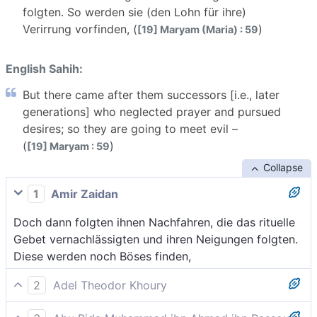
folgten. So werden sie (den Lohn für ihre)
Verirrung vorfinden, (
)
[19] Maryam (Maria) : 59
English Sahih:
But there came after them successors [i.e., later
generations] who neglected prayer and pursued
desires; so they are going to meet evil –
(
)
[19] Maryam : 59
Collapse
1
Amir Zaidan
Doch dann folgten ihnen Nachfahren, die das rituelle
Gebet vernachlässigten und ihren Neigungen folgten.
Diese werden noch Böses finden,
2
Adel Theodor Khoury
Es folgten dann nach ihnen Nachfolger, die das Gebet