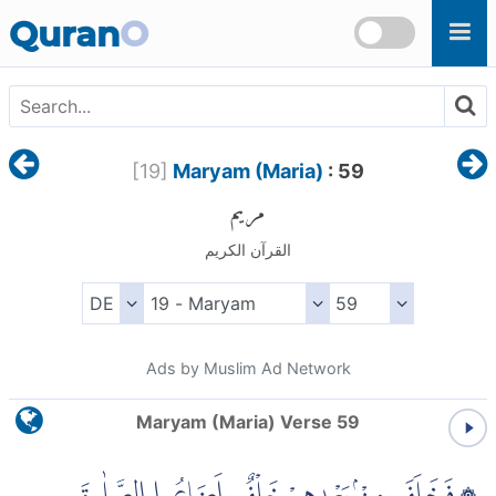
Skip to main content
Quran
O
[
19
]
Maryam (Maria)
: 59
مريم
القرآن الكريم
Ads by Muslim Ad Network
Maryam (Maria) Verse 59