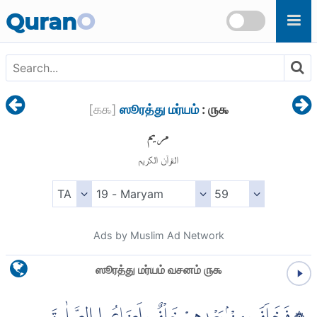
Skip to main content
Quran
O
[
௧௯
]
ஸூரத்து மர்யம்
: ௫௯
مريم
القرآن الكريم
Ads by Muslim Ad Network
ஸூரத்து மர்யம் வசனம் ௫௯