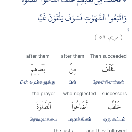
۞ فَخَلَفَ مِنْۢ بَعْدِهِمْ خَلْفٌ اَضَاعُوا الصَّلٰوةَ
وَاتَّبَعُوا الشَّهَوٰتِ فَسَوْفَ يَلْقَوْنَ غَيًّا
)
٥٩
مريم:
(
ۙ
after them
after them
Then succeeded
فَخَلَفَ
مِنۢ
بَعْدِهِمْ
பின் அவர்களுக்கு
பின்
தோன்றினார்கள்
the prayer
who neglected
successors
خَلْفٌ
أَضَاعُوا۟
ٱلصَّلَوٰةَ
தொழுகையை
பாழாக்கினர்
ஒரு கூட்டம்
the lusts
and they followed