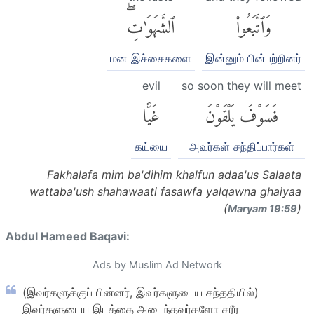
وَٱتَّبَعُوا۟
ٱلشَّهَوَٰتِۖ
மன இச்சைகளை
இன்னும் பின்பற்றினர்
evil
so soon they will meet
فَسَوْفَ يَلْقَوْنَ
غَيًّا
கய்யை
அவர்கள் சந்திப்பார்கள்
Fakhalafa mim ba'dihim khalfun adaa'us Salaata
wattaba'ush shahawaati fasawfa yalqawna ghaiyaa
(
)
Maryam 19:59
Abdul Hameed Baqavi:
Ads by Muslim Ad Network
(இவர்களுக்குப் பின்னர், இவர்களுடைய சந்ததியில்)
இவர்களுடைய இடத்தை அடைந்தவர்களோ சரீர