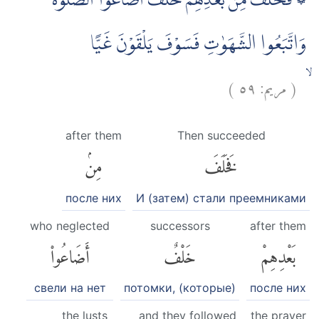
۞ فَخَلَفَ مِنْۢ بَعْدِهِمْ خَلْفٌ اَضَاعُوا الصَّلٰوةَ
وَاتَّبَعُوا الشَّهَوٰتِ فَسَوْفَ يَلْقَوْنَ غَيًّا
)
٥٩
مريم:
(
ۙ
after them
Then succeeded
فَخَلَفَ
مِنۢ
после них
И (затем) стали преемниками
who neglected
successors
after them
بَعْدِهِمْ
خَلْفٌ
أَضَاعُوا۟
свели на нет
потомки, (которые)
после них
the lusts
and they followed
the prayer