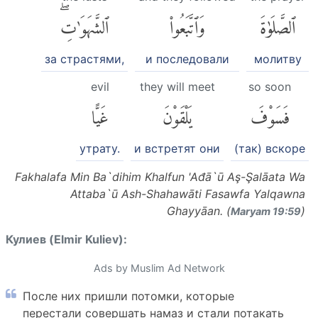
ٱلصَّلَوٰةَ
وَٱتَّبَعُوا۟
ٱلشَّهَوَٰتِۖ
за страстями,
и последовали
молитву
evil
they will meet
so soon
فَسَوْفَ
يَلْقَوْنَ
غَيًّا
утрату.
и встретят они
(так) вскоре
Fakhalafa Min Ba`dihim Khalfun 'Ađā`ū Aş-Şalāata Wa
Attaba`ū Ash-Shahawāti Fasawfa Yalqawna
Ghayyāan. (
)
Maryam 19:59
Кулиев (Elmir Kuliev):
Ads by Muslim Ad Network
После них пришли потомки, которые
перестали совершать намаз и стали потакать