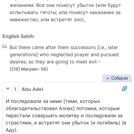
желаниям. Все они понесут убыток (или будут
испытывать тяготы; или понесут наказание за
невежество; или встретят зло),
English Sahih:
But there came after them successors [i.e., later
generations] who neglected prayer and pursued
desires; so they are going to meet evil –
(
)
[19] Maryam : 59
Collapse
1
Abu Adel
И последовали за ними [теми, которых
облагодетельствовал Аллах] потомки, которые
перестали совершать молитву и последовали за
страстями, и встретят они убыток (и погибель) (в
Аду).