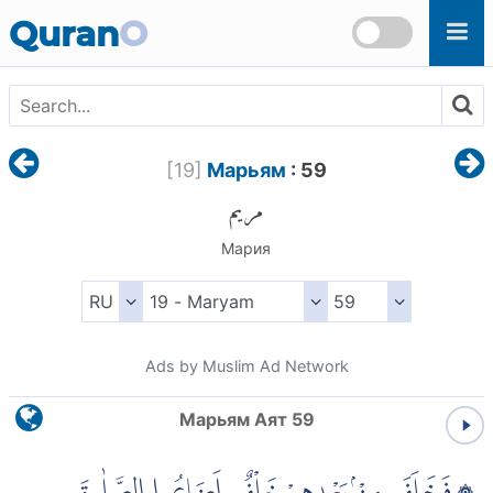
Skip to main content
Quran
O
[
19
]
Марьям
: 59
مريم
Мария
Ads by Muslim Ad Network
Марьям Аят 59