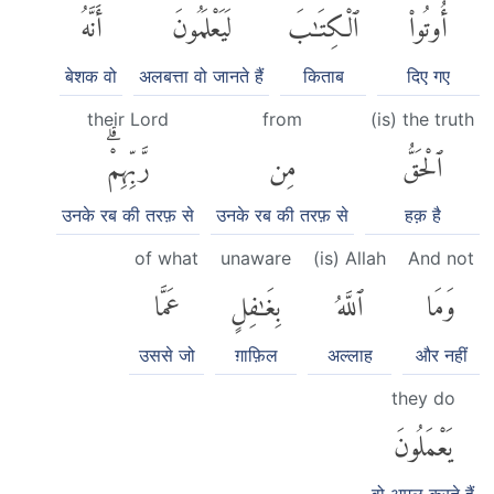
أُوتُوا۟
ٱلْكِتَٰبَ
لَيَعْلَمُونَ
أَنَّهُ
बेशक वो
अलबत्ता वो जानते हैं
किताब
दिए गए
their Lord
from
(is) the truth
ٱلْحَقُّ
مِن
رَّبِّهِمْۗ
उनके रब की तरफ़ से
उनके रब की तरफ़ से
हक़ है
of what
unaware
(is) Allah
And not
وَمَا
ٱللَّهُ
بِغَٰفِلٍ
عَمَّا
उससे जो
ग़ाफ़िल
अल्लाह
और नहीं
they do
يَعْمَلُونَ