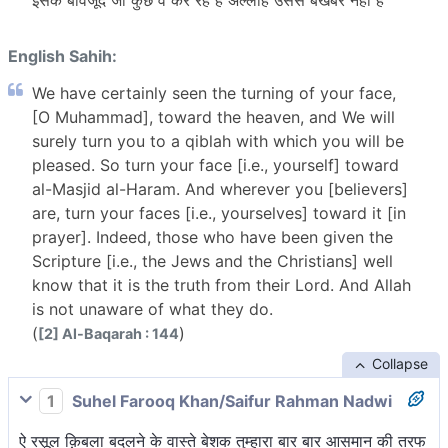
इसके बावजूद जो कुछ वे कर रहे है अल्लाह उससे बेखबर नहीं है
English Sahih:
We have certainly seen the turning of your face,
[O Muhammad], toward the heaven, and We will
surely turn you to a qiblah with which you will be
pleased. So turn your face [i.e., yourself] toward
al-Masjid al-Haram. And wherever you [believers]
are, turn your faces [i.e., yourselves] toward it [in
prayer]. Indeed, those who have been given the
Scripture [i.e., the Jews and the Christians] well
know that it is the truth from their Lord. And Allah
is not unaware of what they do.
(
)
[2] Al-Baqarah : 144
Collapse
1
Suhel Farooq Khan/Saifur Rahman Nadwi
ऐ रसूल क़िबला बदलने के वास्ते बेशक तुम्हारा बार बार आसमान की तरफ