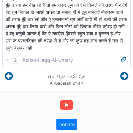
मुँह करना हम देख रहे हैं तो हम ज़रुर तुम को ऐसे क़िबले की तरफ फेर देगें
कि तुम निहाल हो जाओ अच्छा तो नमाज़ ही में तुम मस्ज़िदे मोहतरम काबे
की तरफ मुँह कर लो और ऐ मुसलमानों तुम जहाँ कही भी हो उसी की तरफ़
अपना मुँह कर लिया करो और जिन लोगों को किताब तौरेत वगैरह दी गयी
है वह बख़ूबी जानते हैं कि ये तबदील क़िबले बहुत बजा व दुरुस्त है और
उस के परवरदिगार की तरफ़ से है और जो कुछ वह लोग करते हैं उस से
ख़ुदा बेख़बर नही
2
Azizul-Haqq Al-Umary
(हे नबी!) हम आपके मुख को बार-बार आकाश की ओर फिरते देख रहे हैं।
١٤٤
:
٢
البقرة
القرآن الكريم
-
तो हम अवश्य आपको उस क़िबले (काबा) की ओर फेर देंगे, जिससे आप
Al-Baqarah
2
:
144
प्रसन्न हो जायें। तो (अब) अपने मुख मस्जिदे ह़राम की ओर फेर लो[1]
तथा (हे मुसलमानों!) तुम भी जहाँ रहो, उसी की ओर मुख किया करो और
निश्चय अह्ले किताब जानते हैं कि ये उनके पालनहार की ओर से सत्य
है[2] और अल्लाह उनके कर्मों से असूचित नहीं है।
Donate