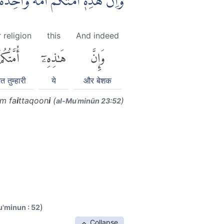
وَاِنَّ هٰذِهٖٓ اُمَّتُكُمْ اُمَّةً وَّاحِدَةً 
 religion
this
And indeed
وَإِنَّ
هَٰذِهِۦٓ
أُمَّتُكُم
त तुम्हारी
ये
और बेशक
m fa
i
ttaqoon
i
(
)
al-Muʾminūn 23:52
)
u'minun : 52
Collapse