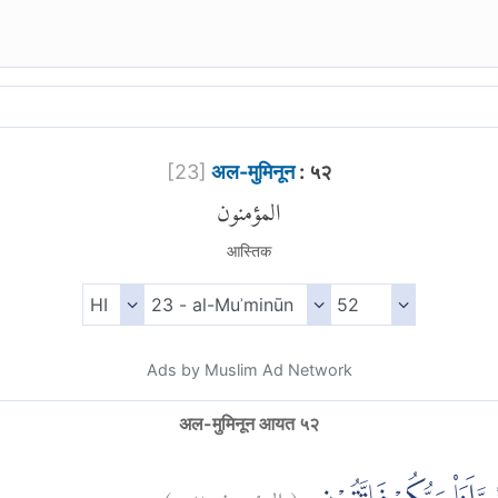
[
23
]
अल-मुमिनून
: ५२
المؤمنون
आस्तिक
Ads by Muslim Ad Network
अल-मुमिनून आयत ५२
)
٥٢
المؤمنون:
(