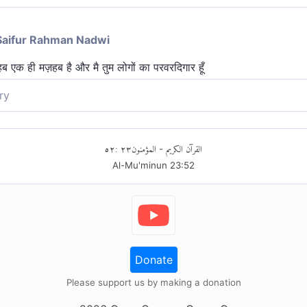
Saifur Rahman Nadwi
ब एक ही मज़हब है और मै तुम लोगों का परवरदिगार हूँ
ry
्म है और मैं ही तुम सबका पालनहार हूँ, अतः मुझी से डरो।
٥٢
:
٢٣
المؤمنون
القرآن الكريم
-
Al-Mu'minun
23
:
52
Donate
Please support us by making a donation