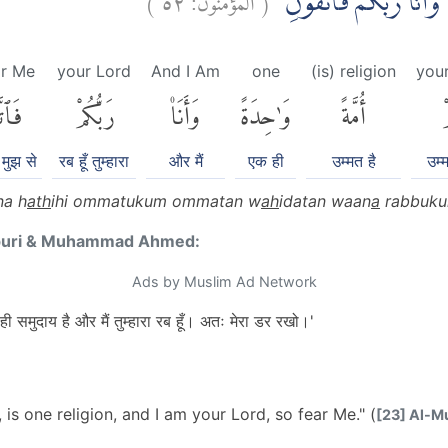
وَّاَنَا۠ رَبُّكُمْ فَاتَّقُوْنِ
ar Me
your Lord
And I Am
one
(is) religion
your
ْ
أُمَّةً
وَٰحِدَةً
وَأَنَا۠
رَبُّكُمْ
فَٱتّ
मुझ से
रब हूँ तुम्हारा
और मैं
एक ही
उम्मत है
उम्म
na h
ath
ihi ommatukum ommatan w
ah
idatan waan
a
rabbuku
puri & Muhammad Ahmed:
Ads by Muslim Ad Network
ी समुदाय है और मैं तुम्हारा रब हूँ। अतः मेरा डर रखो।'
, is one religion, and I am your Lord, so fear Me." (
[23] Al-M