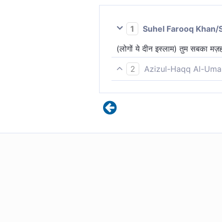
1
Suhel Farooq Khan/
(लोगों ये दीन इस्लाम) तुम सबका मज़ह
2
Azizul-Haqq Al-Uma
और वास्तव में, तुम्हारा धर्म एक ही धर