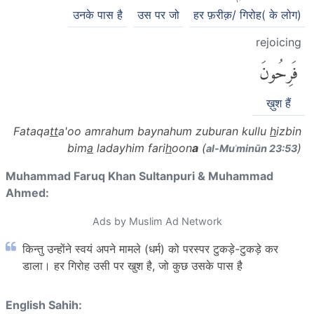
उनके पास है
उस पर जो
हर फ़रीक़/ गिरोह( के लोग)
rejoicing
فَرِحُونَ
ख़ुश हैं
Fataqa
tt
a'oo amrahum baynahum zuburan kullu
h
izbin
bim
a
ladayhim fari
h
oon
a
(
)
al-Muʾminūn 23:53
Muhammad Faruq Khan Sultanpuri & Muhammad
Ahmed:
Ads by Muslim Ad Network
किन्तु उन्होंने स्वयं अपने मामले (धर्म) को परस्पर टुकड़े-टुकड़े कर
डाला। हर गिरोह उसी पर खुश है, जो कुछ उसके पास है
English Sahih: