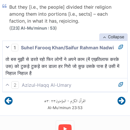
But they [i.e., the people] divided their religion
among them into portions [i.e., sects] – each
faction, in what it has, rejoicing.
(
)
[23] Al-Mu'minun : 53
Collapse
1
Suhel Farooq Khan/Saifur Rahman Nadwi
तो बस मुझी से डरते रहो फिर लोगों ने अपने काम (में एख़तिलाफ करके
उस) को टुकड़े टुकड़े कर डाला हर गिरो जो कुछ उसके पास है उसी में
निहाल निहाल है
2
Azizul-Haqq Al-Umary
तो उन्होंने खण्ड कर लिया, अपने धर्म का, आपस में कई खण्ड, प्रत्येक
٥٣
:
٢٣
المؤمنون
القرآن الكريم
-
सम्प्रदाय उसीमें जो उनके पास[1] है, मगन है।
Al-Mu'minun
23
:
53