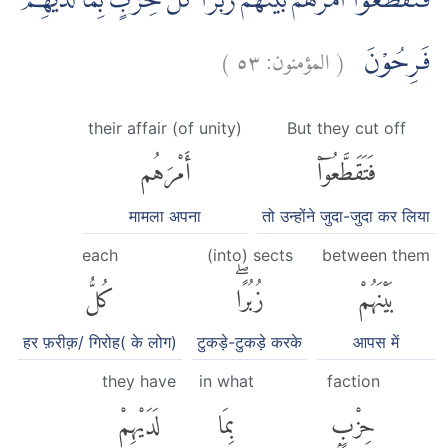
فَتَقَطَّعُوْٓا اَمْرَهُمْ بَيْنَهُمْ زُبُرًاۗ كُلُّ حِزْبٍۢ بِمَا لَدَيْهِمْ
)
٥٣
المؤمنون:
(
فَرِحُوْنَ
their affair (of unity)
But they cut off
فَتَقَطَّعُوٓا۟
أَمْرَهُم
मामला अपना
तो उन्होंने जुदा-जुदा कर लिया
each
(into) sects
between them
بَيْنَهُمْ
زُبُرًاۖ
كُلُّ
हर फ़रीक़/ गिरोह( के लोग)
टुकड़े-टुकड़े करके
आपस में
they have
in what
faction
حِزْبٍۭ
بِمَا
لَدَيْهِمْ