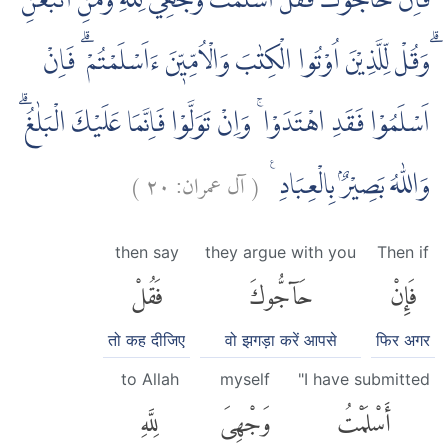
فَاِنْ حَاۤجُّوْكَ فَقُلْ اَسْلَمْتُ وَجْهِيَ لِلّٰهِ وَمَنِ اتَّبَعَنِ
ۗوَقُلْ لِّلَّذِيْنَ اُوْتُوا الْكِتٰبَ وَالْاُمِّيّٖنَ ءَاَسْلَمْتُمْ ۗ فَاِنْ
اَسْلَمُوْا فَقَدِ اهْتَدَوْا ۚ وَاِنْ تَوَلَّوْا فَاِنَّمَا عَلَيْكَ الْبَلٰغُ ۗ
)
٢٠
آل عمران:
(
وَاللّٰهُ بَصِيْرٌۢ بِالْعِبَادِ ࣖ
then say
they argue with you
Then if
فَإِنْ
حَآجُّوكَ
فَقُلْ
तो कह दीजिए
वो झगड़ा करें आपसे
फिर अगर
to Allah
myself
"I have submitted
أَسْلَمْتُ
وَجْهِىَ
لِلَّهِ