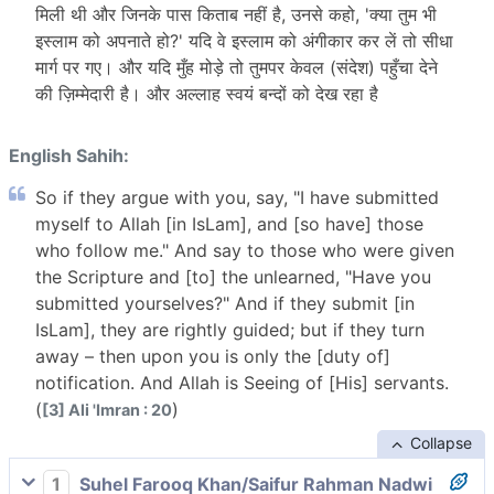
मिली थी और जिनके पास किताब नहीं है, उनसे कहो, 'क्या तुम भी
इस्लाम को अपनाते हो?' यदि वे इस्लाम को अंगीकार कर लें तो सीधा
मार्ग पर गए। और यदि मुँह मोड़े तो तुमपर केवल (संदेश) पहुँचा देने
की ज़िम्मेदारी है। और अल्लाह स्वयं बन्दों को देख रहा है
English Sahih:
So if they argue with you, say, "I have submitted
myself to Allah [in IsLam], and [so have] those
who follow me." And say to those who were given
the Scripture and [to] the unlearned, "Have you
submitted yourselves?" And if they submit [in
IsLam], they are rightly guided; but if they turn
away – then upon you is only the [duty of]
notification. And Allah is Seeing of [His] servants.
(
)
[3] Ali 'Imran : 20
Collapse
1
Suhel Farooq Khan/Saifur Rahman Nadwi