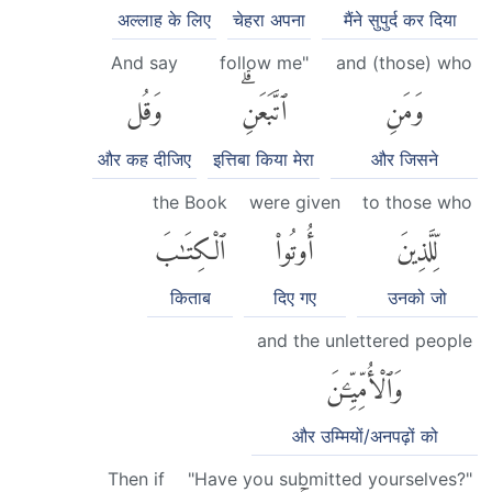
अल्लाह के लिए
चेहरा अपना
मैंने सुपुर्द कर दिया
And say
follow me"
and (those) who
وَمَنِ
ٱتَّبَعَنِۗ
وَقُل
और कह दीजिए
इत्तिबा किया मेरा
और जिसने
the Book
were given
to those who
لِّلَّذِينَ
أُوتُوا۟
ٱلْكِتَٰبَ
किताब
दिए गए
उनको जो
and the unlettered people
وَٱلْأُمِّيِّۦنَ
और उम्मियों/अनपढ़ों को
Then if
"Have you submitted yourselves?"