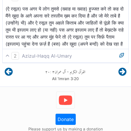
(ऐ रसूल) पस अगर ये लोग तुमसे (ख्वाह मा ख्वाह) हुज्जत करे तो कह दो
मैंने ख़ुदा के आगे अपना सरे तस्लीम ख़म कर दिया है और जो मेरे ताबे है
(उन्होंने) भी) और ऐ रसूल तुम अहले किताब और जाहिलों से पूंछो कि क्या
तुम भी इस्लाम लाए हो (या नही) पस अगर इस्लाम लाए हैं तो बेख़टके राहे
रास्त पर आ गए और अगर मुंह फेरे तो (ऐ रसूल) तुम पर सिर्फ़ पैग़ाम
(इस्लाम) पहुंचा देना फ़र्ज़ है (बस) और ख़ुदा (अपने बन्दों) को देख रहा है
2
Azizul-Haqq Al-Umary
फिर यदि वे आपसे विवाद करें, तो कह दें कि मैं स्वयं तथा जिसने मेरा
٢٠
:
٣
آل عمران
القرآن الكريم
-
अनुसरण किया अल्लाह के आज्ञाकारी हो गये तथा अह्ले किताब और
Ali 'Imran
3
:
20
उम्मियों (अर्थात जिनके पास कोई किताब नहीं आयी) से कहो कि क्या तुम
भी आज्ञाकारी हो गये? यदि वे आज्ञाकारी हो गये, तो मार्गदर्शन पा गये और
यदि विमुख हो गये, तो आपका दायित्व (संदेश) पहुँचा[1] देना है तथा
अल्लाह भक्तों को देख रहा है।
Donate
Please support us by making a donation