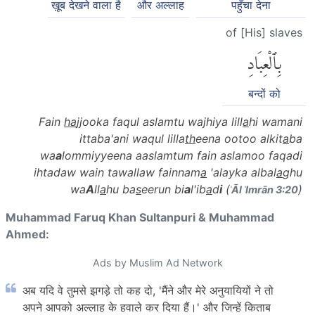
ख़ूब देखने वाला है
और अल्लाह
पहुँचा देना
of [His] slaves
بِٱلْعِبَادِ
बन्दों को
Fain
ha
jjooka faqul aslamtu wajhiya lill
a
hi wamani
ittaba'ani waqul lilla
th
eena ootoo alkit
a
ba
wa
a
l
ommiyyeena aaslamtum fain aslamoo faqadi
ihtadaw wain tawallaw fainnam
a
'alayka albal
a
ghu
wa
A
ll
a
hu ba
s
eerun bi
a
l'ib
a
d
i
(
)
ʾĀl ʿImrān 3:20
Muhammad Faruq Khan Sultanpuri & Muhammad
Ahmed:
Ads by Muslim Ad Network
अब यदि वे तुमसे झगड़े तो कह दो, 'मैंने और मेरे अनुयायियों ने तो
अपने आपको अल्लाह के हवाले कर दिया हैं।' और जिन्हें किताब