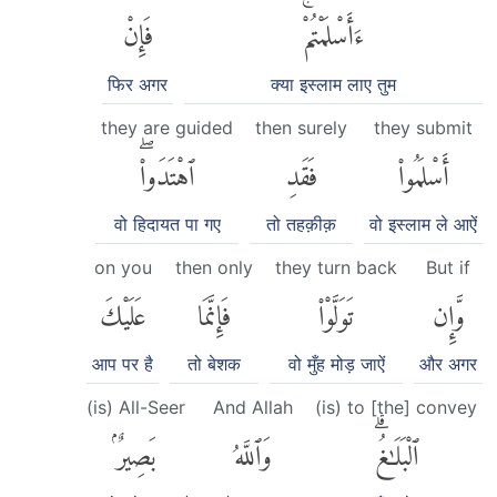
ءَأَسْلَمْتُمْۚ
فَإِنْ
फिर अगर
क्या इस्लाम लाए तुम
they are guided
then surely
they submit
أَسْلَمُوا۟
فَقَدِ
ٱهْتَدَوا۟ۖ
वो हिदायत पा गए
तो तहक़ीक़
वो इस्लाम ले आऐं
on you
then only
they turn back
But if
وَّإِن
تَوَلَّوْا۟
فَإِنَّمَا
عَلَيْكَ
आप पर है
तो बेशक
वो मुँह मोड़ जाऐं
और अगर
(is) All-Seer
And Allah
(is) to [the] convey
ٱلْبَلَٰغُۗ
وَٱللَّهُ
بَصِيرٌۢ