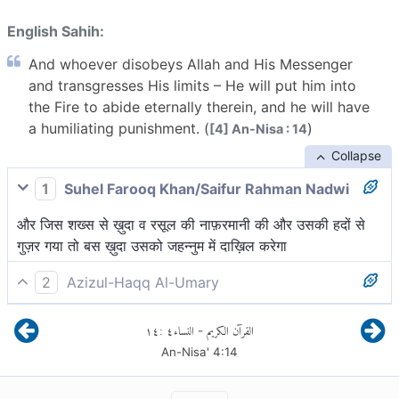
English Sahih:
And whoever disobeys Allah and His Messenger
and transgresses His limits – He will put him into
the Fire to abide eternally therein, and he will have
a humiliating punishment. (
)
[4] An-Nisa : 14
Collapse
1
Suhel Farooq Khan/Saifur Rahman Nadwi
और जिस शख्स से ख़ुदा व रसूल की नाफ़रमानी की और उसकी हदों से
गुज़र गया तो बस ख़ुदा उसको जहन्नुम में दाख़िल करेगा
2
Azizul-Haqq Al-Umary
और जो अल्लाह तथा उसके रसूल की अवज्ञा तथा उसकी सीमाओं का
١٤
:
٤
النساء
القرآن الكريم
-
उल्लंघन करेगा, उसे नरक में प्रवेश देगा। जिसमें वह सदावासी होगा और
An-Nisa'
4
:
14
उसी के लिए अपमानकारी यातना है।