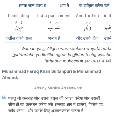
हमेशा रहने वाला है
आग में
वो दाख़िल करेगा उसे
humiliating
(is) a punishment
And for him
in it
فِيهَا
وَلَهُۥ
عَذَابٌ
مُّهِينٌ
ज़लील करने वाला
अज़ाब है
और उसके लिए
उसमें
Waman ya'
s
i All
a
ha warasoolahu wayata'adda
h
udoodahu yudkhilhu n
a
ran kh
a
lidan feeh
a
walahu
'a
tha
bun muheen
un
(
)
an-Nisāʾ 4:14
Muhammad Faruq Khan Sultanpuri & Muhammad
Ahmed:
Ads by Muslim Ad Network
परन्तु जो अल्लाह और उसके रसूल की अवज्ञा करेगा और उसकी
सीमाओं का उल्लंघन करेगा उसे अल्लाह आग में डालेगा, जिसमें वह
सदैव रहेगा। और उसके लिए अपमानजनक यातना है