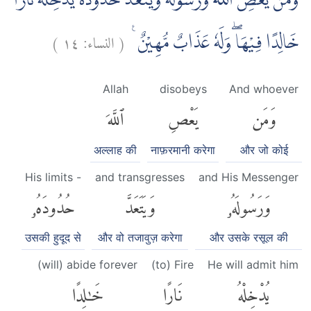
وَمَنْ يَّعْصِ اللّٰهَ وَرَسُوْلَهٗ وَيَتَعَدَّ حُدُوْدَهٗ يُدْخِلْهُ نَارًا
)
١٤
النساء:
(
خَالِدًا فِيْهَاۖ وَلَهٗ عَذَابٌ مُّهِيْنٌ ࣖ
Allah
disobeys
And whoever
وَمَن
يَعْصِ
ٱللَّهَ
अल्लाह की
नाफ़रमानी करेगा
और जो कोई
His limits -
and transgresses
and His Messenger
وَرَسُولَهُۥ
وَيَتَعَدَّ
حُدُودَهُۥ
उसकी हुदूद से
और वो तजावुज़ करेगा
और उसके रसूल की
(will) abide forever
(to) Fire
He will admit him
يُدْخِلْهُ
نَارًا
خَٰلِدًا