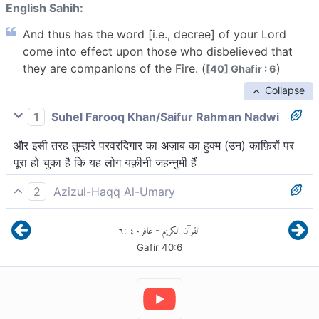
English Sahih:
And thus has the word [i.e., decree] of your Lord
come into effect upon those who disbelieved that
they are companions of the Fire. (
)
[40] Ghafir : 6
Collapse
1
Suhel Farooq Khan/Saifur Rahman Nadwi
और इसी तरह तुम्हारे परवरदिगार का अज़ाब का हुक्म (उन) काफ़िरों पर
पूरा हो चुका है कि यह लोग यक़ीनी जहन्नुमी हैं
2
Azizul-Haqq Al-Umary
और इसी प्रकार, सिध्द हो गई आपके पालनहार की बात उनपर, जो
٦
:
٤٠
غافر
القرآن الكريم
-
काफ़िर हो गये कि वही नारकी हैं।
Gafir
40
:
6