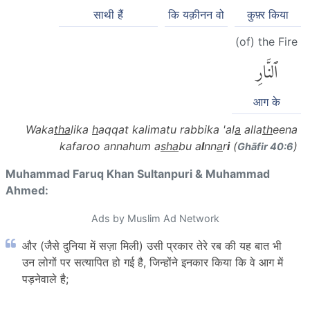
साथी हैं
कि यक़ीनन वो
कुफ़्र किया
(of) the Fire
ٱلنَّارِ
आग के
Waka
tha
lika
h
aqqat kalimatu rabbika 'al
a
alla
th
eena
kafaroo annahum a
s
ha
bu a
l
nn
a
r
i
(
)
Ghāfir 40:6
Muhammad Faruq Khan Sultanpuri & Muhammad
Ahmed:
Ads by Muslim Ad Network
और (जैसे दुनिया में सज़ा मिली) उसी प्रकार तेरे रब की यह बात भी
उन लोगों पर सत्यापित हो गई है, जिन्होंने इनकार किया कि वे आग में
पड़नेवाले है;