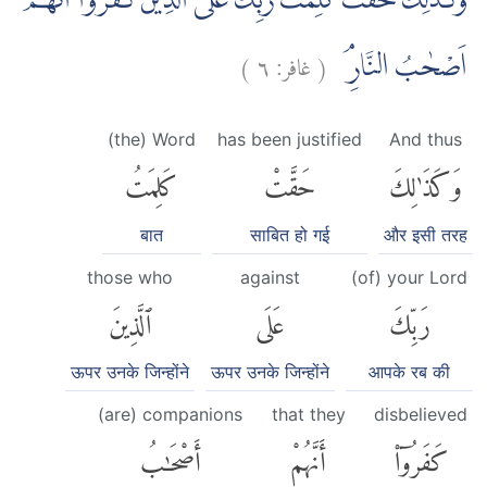
وَكَذٰلِكَ حَقَّتْ كَلِمَتُ رَبِّكَ عَلَى الَّذِيْنَ كَفَرُوْٓا اَنَّهُمْ
)
٦
غافر:
(
اَصْحٰبُ النَّارِۘ
(the) Word
has been justified
And thus
وَكَذَٰلِكَ
حَقَّتْ
كَلِمَتُ
बात
साबित हो गई
और इसी तरह
those who
against
(of) your Lord
رَبِّكَ
عَلَى
ٱلَّذِينَ
ऊपर उनके जिन्होंने
ऊपर उनके जिन्होंने
आपके रब की
(are) companions
that they
disbelieved
كَفَرُوٓا۟
أَنَّهُمْ
أَصْحَٰبُ