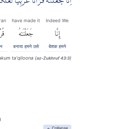
اِنَّا جَعَلْنٰهُ قُرْاٰنًا عَرَبِيًّا لَّعَلّ
ran
have made it
Indeed We
إِنَّا
جَعَلْنَٰهُ
قُرْ
ान
बनाया हमने उसे
बेशक हमने
lakum ta'qiloona (
)
az-Zukhruf 43:3
)
Collapse