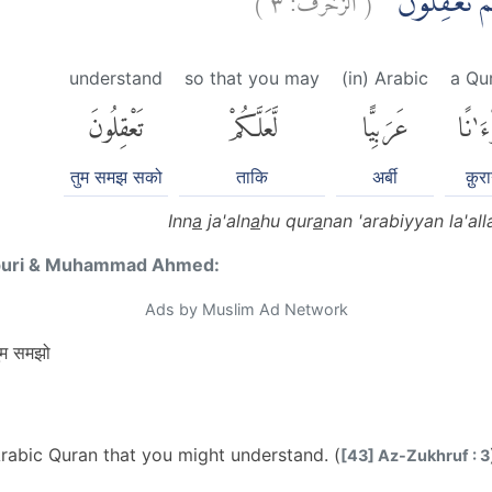
َكُمْ تَعْقِلُوْنَۚ
understand
so that you may
(in) Arabic
a Qu
ءَٰنًا
عَرَبِيًّا
لَّعَلَّكُمْ
تَعْقِلُونَ
तुम समझ सको
ताकि
अर्बी
क़ुर
Inn
a
ja'aln
a
hu qur
a
nan 'arabiyyan la'al
puri & Muhammad Ahmed:
Ads by Muslim Ad Network
ुम समझो
rabic Quran that you might understand. (
[43] Az-Zukhruf : 3