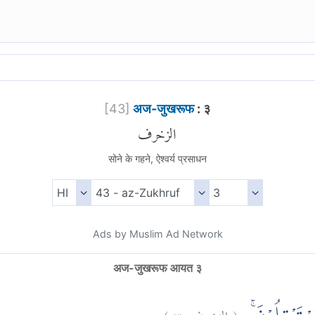
[
43
]
अज-जुखरूफ
: ३
الزخرف
सोने के गहने, ऐश्वर्य प्रसाधन
Ads by Muslim Ad Network
अज-जुखरूफ आयत ३
)
٣
الزخرف:
(