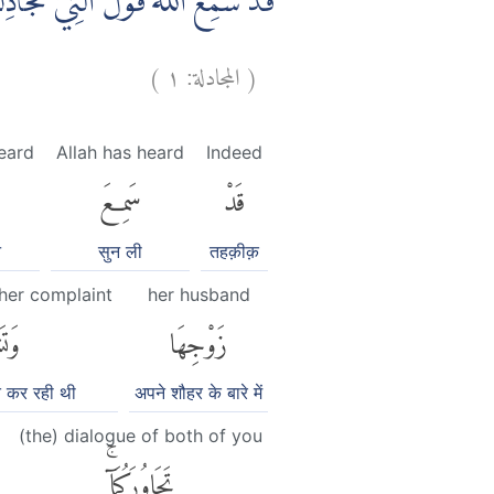
قَدْ سَمِعَ اللّٰهُ قَوْلَ الَّتِيْ تُجَادِلُ
)
١
المجادلة:
(
heard
Allah has heard
Indeed
قَدْ
سَمِعَ
े
सुन ली
तहक़ीक़
 her complaint
her husband
زَوْجِهَا
وَتَ
 कर रही थी
अपने शौहर के बारे में
(the) dialogue of both of you
تَحَاوُرَكُمَآۚ