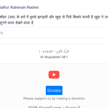
Saifur Rahman Nadwi
ौहर (उस) के बारे में तुमसे झगड़ती और ख़ुदा से गिले शिकवे करती है ख़ुदा ने उ
सुनने वाला देखने वाला है
ry
्त्री की बात, जो आपसे झगड़ रही थी अपने पति के विषय में तथा गुहार रही थी 
ब कुछ सुनने-देखने वाला है।
١
:
٥٨
المجادلة
القرآن الكريم
-
Al-Mujadalah
58
:
1
Donate
Please support us by making a donation
2026
QuranO.com
- Quran O