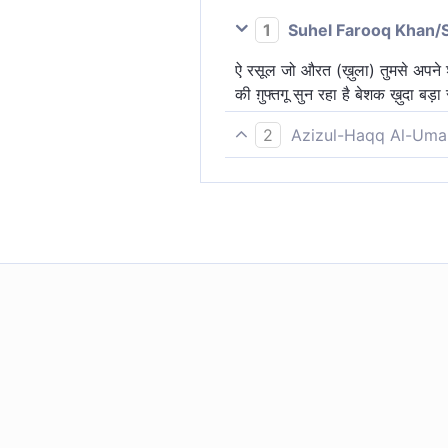
1
Suhel Farooq Khan/
ऐ रसूल जो औरत (ख़ुला) तुमसे अपने श
की ग़ुफ्तगू सुन रहा है बेशक ख़ुदा बड़ा 
2
Azizul-Haqq Al-Uma
(हे नबी!) अल्लाह ने सुन ली है उस स
दोनों का वार्तालाप, वास्तव में, वह स