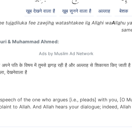
ख़ूब देखने वाला है
ख़ूब सुनने वाला है
अल्लाह
बेशक
ee tuj
a
diluka fee zawjih
a
watashtakee il
a
All
a
hi wa
A
ll
a
hu y
same
puri & Muhammad Ahmed:
Ads by Muslim Ad Network
ो अपने पति के विषय में तुमसे झगड़ रही है और अल्लाह से शिकायत किए जाती है
ा, देखनेवाला है
e speech of the one who argues [i.e., pleads] with you, [O
aint to Allah. And Allah hears your dialogue; indeed, Allah