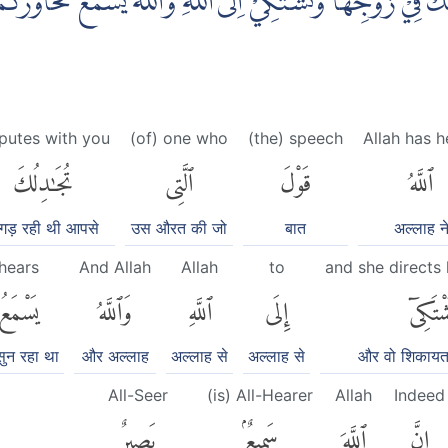
كَ فِيْ زَوْجِهَا وَتَشْتَكِيْٓ اِلَى اللّٰهِ ۖوَاللّٰهُ يَسْمَعُ تَحَاوُرَكُمَا
putes with you
(of) one who
(the) speech
Allah has 
ٱللَّهُ
قَوْلَ
ٱلَّتِى
تُجَٰدِلُكَ
गड़ रही थी आपसे
उस औरत की जो
बात
अल्लाह न
hears
And Allah
Allah
to
and she directs
شْتَكِىٓ
إِلَى
ٱللَّهِ
وَٱللَّهُ
يَسْمَعُ
सुन रहा था
और अल्लाह
अल्लाह से
अल्लाह से
और वो शिकायत
All-Seer
(is) All-Hearer
Allah
Indeed
إِنَّ
ٱللَّهَ
سَمِيعٌۢ
بَصِيرٌ