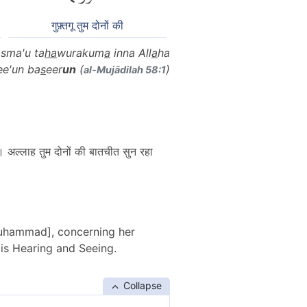
गुफ़्तगू तुम दोनों की
asma'u ta
ha
wurakum
a
inna All
a
ha
e'un ba
s
eer
un
(
)
al-Mujādilah 58:1
। अल्लाह तुम दोनों की बातचीत सुन रहा
 Muhammad], concerning her
 is Hearing and Seeing.
Collapse