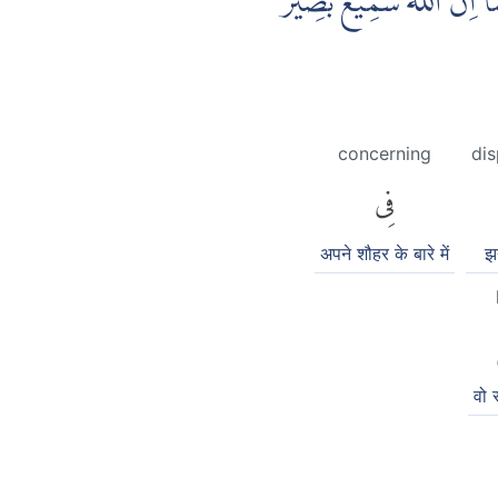
ۗ اِنَّ اللّٰهَ سَمِيْعٌۢ بَصِيْرٌ
concerning
dis
فِى
अपने शौहर के बारे में
झ
वो 