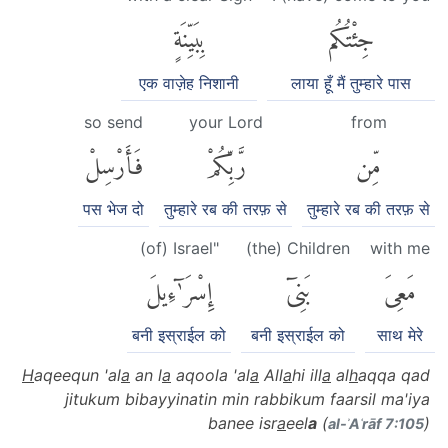
جِئْتُكُم
بِبَيِّنَةٍ
एक वाज़ेह निशानी
लाया हूँ मैं तुम्हारे पास
so send
your Lord
from
مِّن
رَّبِّكُمْ
فَأَرْسِلْ
पस भेज दो
तुम्हारे रब की तरफ़ से
तुम्हारे रब की तरफ़ से
(of) Israel"
(the) Children
with me
مَعِىَ
بَنِىٓ
إِسْرَٰٓءِيلَ
बनी इस्राईल को
बनी इस्राईल को
साथ मेरे
H
aqeequn 'al
a
an l
a
aqoola 'al
a
All
a
hi ill
a
al
h
aqqa qad
jitukum bibayyinatin min rabbikum faarsil ma'iya
banee isr
a
eel
a
(
)
al-ʾAʿrāf 7:105