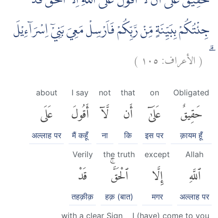
حَقِيْقٌ عَلٰٓى اَنْ لَّآ اَقُوْلَ عَلَى اللّٰهِ اِلَّا الْحَقَّۗ قَدْ
جِئْتُكُمْ بِبَيِّنَةٍ مِّنْ رَّبِّكُمْ فَاَرْسِلْ مَعِيَ بَنِيْٓ اِسْرَاۤءِيْلَ
)
١٠٥
الأعراف:
(
ۗ
about
I say
not
that
on
Obligated
حَقِيقٌ
عَلَىٰٓ
أَن
لَّآ
أَقُولَ
عَلَى
अल्लाह पर
मैं कहूँ
ना
कि
इस पर
क़ायम हूँ
Verily
the truth
except
Allah
ٱللَّهِ
إِلَّا
ٱلْحَقَّۚ
قَدْ
तहक़ीक़
हक़ (बात)
मगर
अल्लाह पर
with a clear Sign
I (have) come to you