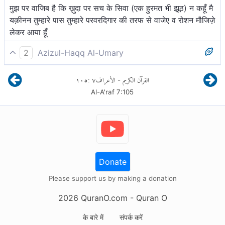
मुझ पर वाजिब है कि ख़ुदा पर सच के सिवा (एक हुरमत भी झूठ) न कहूँ मै
यक़ीनन तुम्हारे पास तुम्हारे परवरदिगार की तरफ से वाजेए व रोशन मौजिज़े
लेकर आया हूँ
2
Azizul-Haqq Al-Umary
मेरे लिए यही योग्य है कि अल्लाह के विषय में सत्य के अतिरिक्त कोई बात
١٠٥
:
٧
الأعراف
القرآن الكريم
-
न करूँ। मैं तुम्हारे पास तुम्हारे पालनहार की ओर से खुला प्रमाण लाया
Al-A'raf
7
:
105
हूँ। इसलिए मेरे साथ बनी इस्राईल[1] को जाने दो।
Donate
Please support us by making a donation
2026
QuranO.com
- Quran O
के बारे में
संपर्क करें