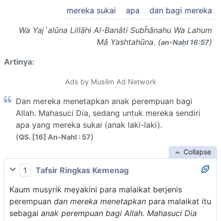
mereka sukai
apa
dan bagi mereka
Wa Yaj`alūna Lillāhi Al-Banāti Subĥānahu Wa Lahum
Mā Yashtahūna. (
)
an-Naḥl 16:57
Artinya:
Ads by Muslim Ad Network
Dan mereka menetapkan anak perempuan bagi
Allah. Mahasuci Dia, sedang untuk mereka sendiri
apa yang mereka sukai (anak laki-laki).
(
)
QS. [16] An-Nahl : 57
Collapse
1
Tafsir Ringkas Kemenag
Kaum musyrik meyakini para malaikat berjenis
perempuan
dan mereka menetapkan
para malaikat itu
sebagai
anak perempuan bagi Allah. Mahasuci Dia