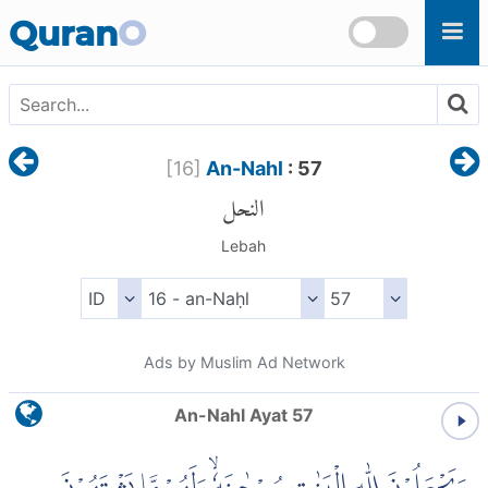
Skip to main content
Quran
O
[
16
]
An-Nahl
: 57
النحل
Lebah
Ads by Muslim Ad Network
An-Nahl Ayat 57