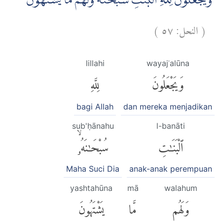
وَيَجْعَلُوْنَ لِلّٰهِ الْبَنٰتِ سُبْحٰنَهٗۙ وَلَهُمْ مَّا يَشْتَهُوْنَ
)
٥٧
النحل:
(
lillahi
wayajʿalūna
وَيَجْعَلُونَ
لِلَّهِ
bagi Allah
dan mereka menjadikan
sub'ḥānahu
l-banāti
ٱلْبَنَٰتِ
سُبْحَٰنَهُۥۙ
Maha Suci Dia
anak-anak perempuan
yashtahūna
mā
walahum
وَلَهُم
مَّا
يَشْتَهُونَ