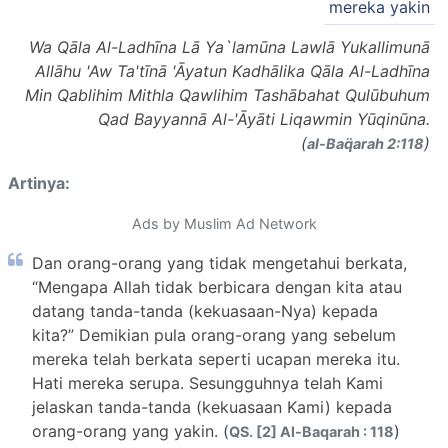
mereka yakin
Wa Qāla Al-Ladhīna Lā Ya`lamūna Lawlā Yukallimunā
Allāhu 'Aw Ta'tīnā 'Āyatun Kadhālika Qāla Al-Ladhīna
Min Qablihim Mithla Qawlihim Tashābahat Qulūbuhum
Qad Bayyannā Al-'Āyāti Liqawmin Yūqinūna.
(
)
al-Baq̈arah 2:118
Artinya:
Ads by Muslim Ad Network
Dan orang-orang yang tidak mengetahui berkata,
“Mengapa Allah tidak berbicara dengan kita atau
datang tanda-tanda (kekuasaan-Nya) kepada
kita?” Demikian pula orang-orang yang sebelum
mereka telah berkata seperti ucapan mereka itu.
Hati mereka serupa. Sesungguhnya telah Kami
jelaskan tanda-tanda (kekuasaan Kami) kepada
orang-orang yang yakin. (
)
QS. [2] Al-Baqarah : 118