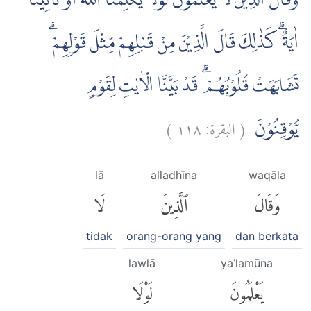
وَقَالَ الَّذِيْنَ لَا يَعْلَمُوْنَ لَوْلَا يُكَلِّمُنَا اللّٰهُ اَوْ تَأْتِيْنَآ
اٰيَةٌ ۗ كَذٰلِكَ قَالَ الَّذِيْنَ مِنْ قَبْلِهِمْ مِّثْلَ قَوْلِهِمْ ۗ
تَشَابَهَتْ قُلُوْبُهُمْ ۗ قَدْ بَيَّنَّا الْاٰيٰتِ لِقَوْمٍ
)
١١٨
البقرة:
(
يُّوْقِنُوْنَ
lā
alladhīna
waqāla
وَقَالَ
ٱلَّذِينَ
لَا
tidak
orang-orang yang
dan berkata
lawlā
yaʿlamūna
يَعْلَمُونَ
لَوْلَا