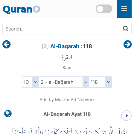
Skip to main content
Quran
O
[
2
]
Al-Baqarah
: 118
البقرة
Sapi
Ads by Muslim Ad Network
Al-Baqarah Ayat 118