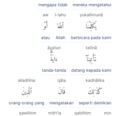
mengapa tidak
mereka mengetahui
aw
l-lahu
yukallimunā
يُكَلِّمُنَا
ٱللَّهُ
أَوْ
atau
Allah
berbicara pada kami
āyatun
tatīnā
تَأْتِينَآ
ءَايَةٌۗ
tanda-tanda
datang kepada kami
alladhīna
qāla
kadhālika
كَذَٰلِكَ
قَالَ
ٱلَّذِينَ
orang-orang yang
mengatakan
seperti demikian
qawlihim
mith'la
qablihim
min