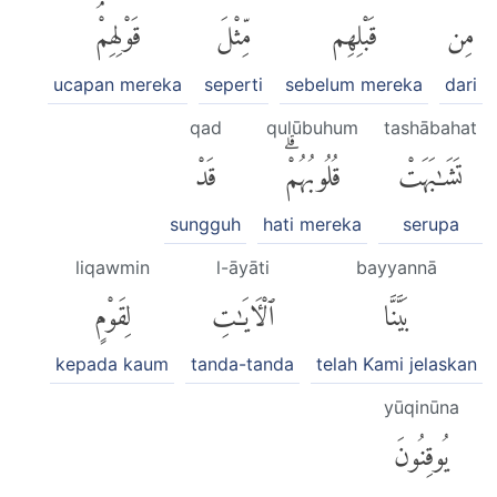
مِن
قَبْلِهِم
مِّثْلَ
قَوْلِهِمْۘ
ucapan mereka
seperti
sebelum mereka
dari
qad
qulūbuhum
tashābahat
تَشَٰبَهَتْ
قُلُوبُهُمْۗ
قَدْ
sungguh
hati mereka
serupa
liqawmin
l-āyāti
bayyannā
بَيَّنَّا
ٱلْءَايَٰتِ
لِقَوْمٍ
kepada kaum
tanda-tanda
telah Kami jelaskan
yūqinūna
يُوقِنُونَ