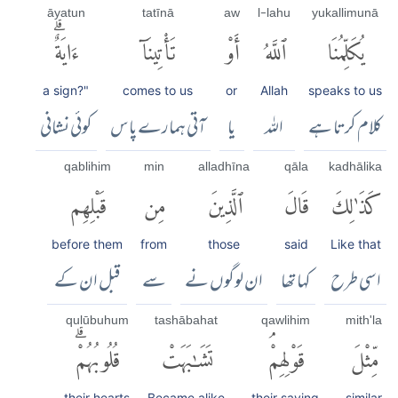
āyatun
tatīnā
aw
l-lahu
yukallimunā
يُكَلِّمُنَا
ٱللَّهُ
أَوْ
تَأْتِينَآ
ءَايَةٌۗ
a sign?"
comes to us
or
Allah
speaks to us
کلام کرتا ہے
اللہ
یا
آتی ہمارے پاس
کوئی نشانی
qablihim
min
alladhīna
qāla
kadhālika
كَذَٰلِكَ
قَالَ
ٱلَّذِينَ
مِن
قَبْلِهِم
before them
from
those
said
Like that
اسی طرح
کہا تھا
ان لوگوں نے
سے
قبل ان کے
qulūbuhum
tashābahat
qawlihim
mith'la
مِّثْلَ
قَوْلِهِمْۘ
تَشَٰبَهَتْ
قُلُوبُهُمْۗ
their hearts
Became alike
their saying
similar