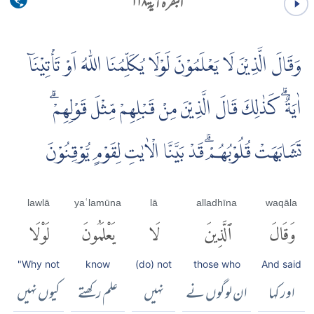
البقرہ آية ۱۱۸
وَقَالَ الَّذِيْنَ لَا يَعْلَمُوْنَ لَوْلَا يُكَلِّمُنَا اللّٰهُ اَوْ تَأْتِيْنَاۤ
اٰيَةٌ ۗ كَذٰلِكَ قَالَ الَّذِيْنَ مِنْ قَبْلِهِمْ مِّثْلَ قَوْلِهِمْۗ
تَشَابَهَتْ قُلُوْبُهُمْۗ قَدْ بَيَّنَّا الْاٰيٰتِ لِقَوْمٍ يُّوْقِنُوْنَ
lawlā
yaʿlamūna
lā
alladhīna
waqāla
وَقَالَ
ٱلَّذِينَ
لَا
يَعْلَمُونَ
لَوْلَا
"Why not
know
(do) not
those who
And said
اور کہا
ان لوگوں نے
نہیں
علم رکھتے
کیوں نہیں