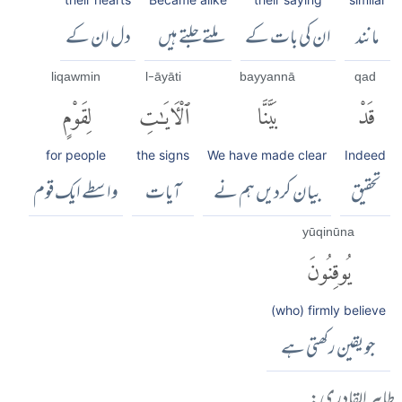
مانند
ان کی بات کے
ملتے جلتے ہیں
دل ان کے
liqawmin
l-āyāti
bayyannā
qad
قَدْ
بَيَّنَّا
ٱلْءَايَٰتِ
لِقَوْمٍ
for people
the signs
We have made clear
Indeed
تحقیق
بیان کردیں ہم نے
آیات
واسطے ایک قوم
yūqinūna
يُوقِنُونَ
(who) firmly believe
جو یقین رکھتی ہے
طاہر القادری: