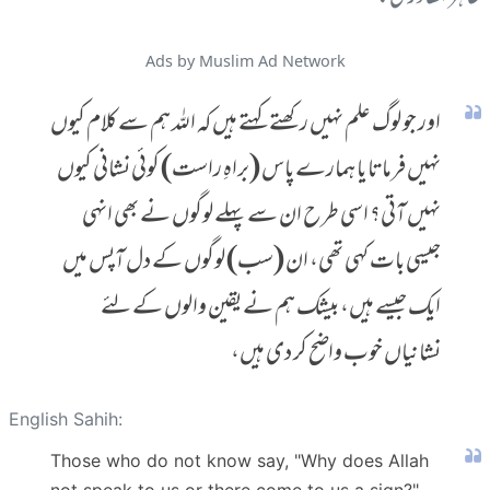
Ads by Muslim Ad Network
اور جو لوگ علم نہیں رکھتے کہتے ہیں کہ اللہ ہم سے کلام کیوں
نہیں فرماتا یا ہمارے پاس (براہِ راست) کوئی نشانی کیوں
نہیں آتی؟ اسی طرح ان سے پہلے لوگوں نے بھی انہی
جیسی بات کہی تھی، ان (سب) لوگوں کے دل آپس میں
ایک جیسے ہیں، بیشک ہم نے یقین والوں کے لئے
نشانیاں خوب واضح کر دی ہیں،
English Sahih:
Those who do not know say, "Why does Allah