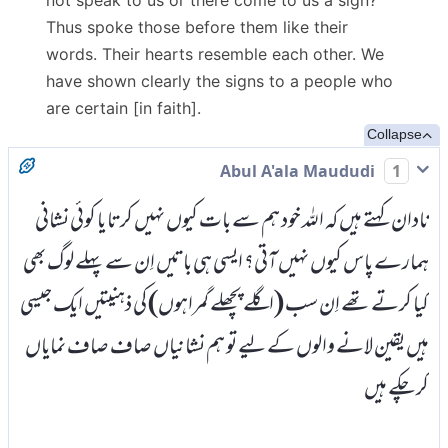
not speak to us or there come to us a sign?"
Thus spoke those before them like their
words. Their hearts resemble each other. We
have shown clearly the signs to a people who
are certain [in faith].
Collapse
Abul A'ala Maududi
1
نادان کہتے ہیں کہ اللہ خود ہم سے بات کیوں نہیں کرتا یا کوئی نشانی
ہمارے پاس کیوں نہیں آتی؟ ایسی ہی باتیں اِن سے پہلے لوگ بھی
کیا کرتے تھے اِن سب (اگلے پچھلے گمراہوں) کی ذہنیتیں ایک جیسی
ہیں یقین لانے والوں کے لیے تو ہم نشانیاں صاف صاف نمایاں
کر چکے ہیں