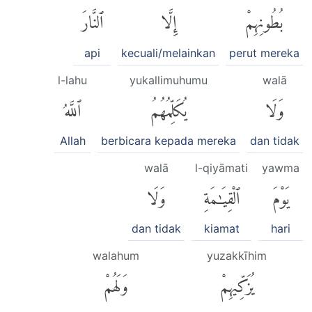
بُطُونِهِمْ
إِلَّا
ٱلنَّارَ
api
kecuali/melainkan
perut mereka
l-lahu
yukallimuhumu
walā
وَلَا
يُكَلِّمُهُمُ
ٱللَّهُ
Allah
berbicara kepada mereka
dan tidak
walā
l-qiyāmati
yawma
يَوْمَ
ٱلْقِيَٰمَةِ
وَلَا
dan tidak
kiamat
hari
walahum
yuzakkīhim
يُزَكِّيهِمْ
وَلَهُمْ