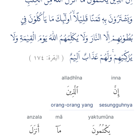
اِنَّ الَّذِيْنَ يَكْتُمُوْنَ مَآ اَنْزَلَ اللّٰهُ مِنَ الْكِتٰبِ
وَيَشْتَرُوْنَ بِهٖ ثَمَنًا قَلِيْلًاۙ اُولٰۤىِٕكَ مَا يَأْكُلُوْنَ فِيْ
بُطُوْنِهِمْ اِلَّا النَّارَ وَلَا يُكَلِّمُهُمُ اللّٰهُ يَوْمَ الْقِيٰمَةِ وَلَا
)
١٧٤
البقرة:
(
يُزَكِّيْهِمْ ۚوَلَهُمْ عَذَابٌ اَلِيْمٌ
alladhīna
inna
إِنَّ
ٱلَّذِينَ
orang-orang yang
sesungguhnya
anzala
mā
yaktumūna
يَكْتُمُونَ
مَآ
أَنزَلَ