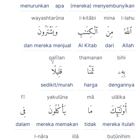
menurunkan
apa
(mereka) menyembunyikan
wayashtarūna
l-kitābi
mina
l-lahu
ٱللَّهُ
مِنَ
ٱلْكِتَٰبِ
وَيَشْتَرُونَ
dan mereka menjual
Al Kitab
dari
Allah
qalīlan
thamanan
bihi
بِهِۦ
ثَمَنًا
قَلِيلًاۙ
sedikit/murah
harga
dengannya
fī
yakulūna
mā
ulāika
أُو۟لَٰٓئِكَ
مَا
يَأْكُلُونَ
فِى
dalam
mereka memakan
tidak
mereka itulah
l-nāra
illā
buṭūnihim