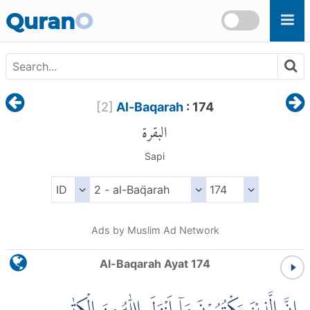
Skip to main content
Quran
O
[
2
]
Al-Baqarah
: 174
البقرة
Sapi
Ads by Muslim Ad Network
Al-Baqarah Ayat 174