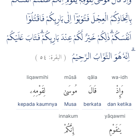
وَاِذْ قَالَ مُوْسٰى لِقَوْمِهٖ يٰقَوْمِ اِنَّكُمْ ظَلَمْتُمْ اَنْفُسَكُمْ
بِاتِّخَاذِكُمُ الْعِجْلَ فَتُوْبُوْٓا اِلٰى بَارِىِٕكُمْ فَاقْتُلُوْٓا
اَنْفُسَكُمْۗ ذٰلِكُمْ خَيْرٌ لَّكُمْ عِنْدَ بَارِىِٕكُمْۗ فَتَابَ عَلَيْكُمْ
)
٥٤
البقرة:
(
ۗ اِنَّهٗ هُوَ التَّوَّابُ الرَّحِيْمُ
liqawmihi
mūsā
qāla
wa-idh
وَإِذْ
قَالَ
مُوسَىٰ
لِقَوْمِهِۦ
kepada kaumnya
Musa
berkata
dan ketika
innakum
yāqawmi
يَٰقَوْمِ
إِنَّكُمْ