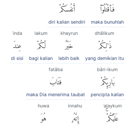
فَٱقْتُلُوٓا۟
أَنفُسَكُمْ
diri kalian sendiri
maka bunuhlah
ʿinda
lakum
khayrun
dhālikum
ذَٰلِكُمْ
خَيْرٌ
لَّكُمْ
عِندَ
di sisi
bagi kalian
lebih baik
yang demikian itu
fatāba
bāri-ikum
بَارِئِكُمْ
فَتَابَ
maka Dia menerima taubat
pencipta kalian
huwa
innahu
ʿalaykum
عَلَيْكُمْۚ
إِنَّهُۥ
هُوَ