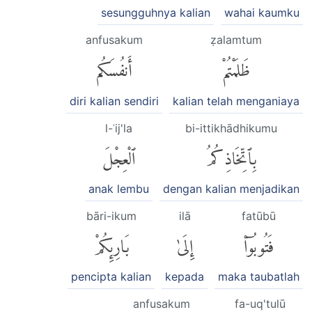
sesungguhnya kalian
wahai kaumku
anfusakum
ẓalamtum
ظَلَمْتُمْ
أَنفُسَكُم
diri kalian sendiri
kalian telah menganiaya
l-ʿij'la
bi-ittikhādhikumu
بِٱتِّخَاذِكُمُ
ٱلْعِجْلَ
anak lembu
dengan kalian menjadikan
bāri-ikum
ilā
fatūbū
فَتُوبُوٓا۟
إِلَىٰ
بَارِئِكُمْ
pencipta kalian
kepada
maka taubatlah
anfusakum
fa-uq'tulū