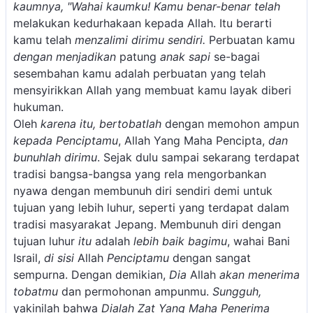
kaumnya, "Wahai kaumku!
Kamu benar-benar telah
melakukan kedurhakaan kepada Allah. Itu berarti
kamu telah
menzalimi dirimu sendiri.
Perbuatan kamu
dengan menjadikan
patung
anak sapi
se-bagai
sesembahan kamu adalah perbuatan yang telah
mensyirikkan Allah yang membuat kamu layak diberi
hukuman.
Oleh
karena itu, bertobatlah
dengan memohon ampun
kepada Penciptamu
, Allah Yang Maha Pencipta,
dan
bunuhlah dirimu
. Sejak dulu sampai sekarang terdapat
tradisi bangsa-bangsa yang rela mengorbankan
nyawa dengan membunuh diri sendiri demi untuk
tujuan yang lebih luhur, seperti yang terdapat dalam
tradisi masyarakat Jepang. Membunuh diri dengan
tujuan luhur
itu
adalah
lebih baik bagimu
, wahai Bani
Israil,
di sisi
Allah
Penciptamu
dengan sangat
sempurna. Dengan demikian,
Dia
Allah
akan menerima
tobatmu
dan permohonan ampunmu.
Sungguh,
yakinilah bahwa
Dialah Zat Yang Maha Penerima