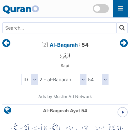
Skip to main content
Quran
O
[
2
]
Al-Baqarah
: 54
البقرة
Sapi
Ads by Muslim Ad Network
Al-Baqarah Ayat 54