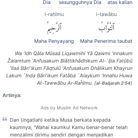
Dia
sesungguhnya Dia
atas kalian
l-raḥīmu
l-tawābu
ٱلتَّوَّابُ
ٱلرَّحِيمُ
Maha Penyayang
Maha Penerima taubat
Wa 'Idh Qāla Mūsaá Liqawmihi Yā Qawmi 'Innakum
Žalamtum 'Anfusakum Biāttikhādhikum Al-`Ijla Fatūbū
'Ilaá Bāri'ikum Fāqtulū 'Anfusakum Dhālikum Khayrun
Lakum `Inda Bāri'ikum Fatāba `Alaykum 'Innahu Huwa
At-Tawwābu Ar-Raĥīmu. (
)
al-Baq̈arah 2:54
Artinya:
Ads by Muslim Ad Network
Dan (ingatlah) ketika Musa berkata kepada
kaumnya, “Wahai kaumku! Kamu benar-benar telah
menzalimi dirimu sendiri dengan menjadikan