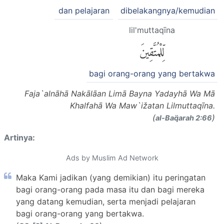
dan pelajaran
dibelakangnya/kemudian
lil'muttaqīna
لِّلْمُتَّقِينَ
bagi orang-orang yang bertakwa
Faja`alnāhā Nakālāan Limā Bayna Yadayhā Wa Mā
Khalfahā Wa Maw`ižatan Lilmuttaqīna.
(
)
al-Baq̈arah 2:66
Artinya:
Ads by Muslim Ad Network
Maka Kami jadikan (yang demikian) itu peringatan
bagi orang-orang pada masa itu dan bagi mereka
yang datang kemudian, serta menjadi pelajaran
bagi orang-orang yang bertakwa.