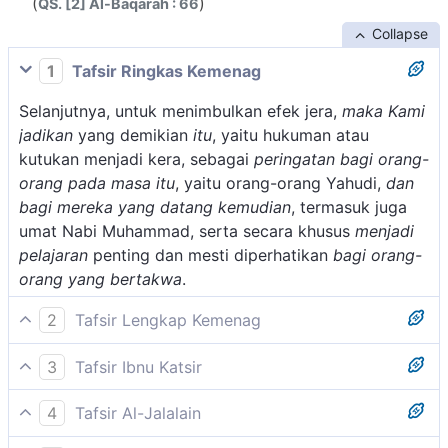
(
)
QS. [2] Al-Baqarah : 66
Collapse
1
Tafsir Ringkas Kemenag
Selanjutnya, untuk menimbulkan efek jera,
maka Kami
jadikan
yang demikian
itu
, yaitu hukuman atau
kutukan menjadi kera, sebagai
peringatan bagi orang-
orang pada masa itu
, yaitu orang-orang Yahudi,
dan
bagi mereka yang datang kemudian
, termasuk juga
umat Nabi Muhammad, serta secara khusus
menjadi
pelajaran
penting dan mesti diperhatikan
bagi orang-
orang yang bertakwa
.
2
Tafsir Lengkap Kemenag
Pada ayat ini Allah menerangkan maksud dari
3
Tafsir Ibnu Katsir
hukuman yang dijatuhkan kepada Bani Israil, untuk
Firman Allah Swt.:
menjadi pelajaran bagi manusia agar mencegah
4
Tafsir Al-Jalalain
perbuatan-perbuatan yang melampaui ketentuan-