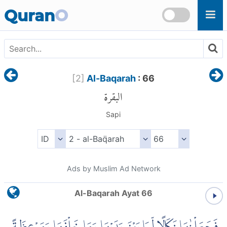
Skip to main content
Quran
O
[
2
]
Al-Baqarah
: 66
البقرة
Sapi
Ads by Muslim Ad Network
Al-Baqarah Ayat 66