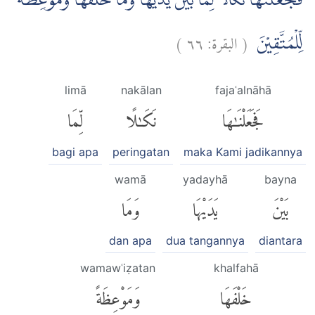
فَجَعَلْنٰهَا نَكَالًا لِّمَا بَيْنَ يَدَيْهَا وَمَا خَلْفَهَا وَمَوْعِظَةً
)
٦٦
البقرة:
(
لِّلْمُتَّقِيْنَ
limā
nakālan
fajaʿalnāhā
فَجَعَلْنَٰهَا
نَكَٰلًا
لِّمَا
bagi apa
peringatan
maka Kami jadikannya
wamā
yadayhā
bayna
بَيْنَ
يَدَيْهَا
وَمَا
dan apa
dua tangannya
diantara
wamawʿiẓatan
khalfahā
خَلْفَهَا
وَمَوْعِظَةً