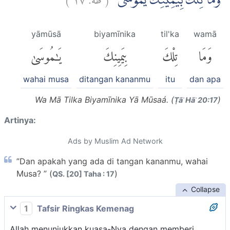
وَمَا تِلْكَ بِيَمِيْنِكَ يٰمُوْسٰى
yāmūsā
biyamīnika
til'ka
wamā
وَمَا
تِلْكَ
بِيَمِينِكَ
يَٰمُوسَىٰ
wahai musa
ditangan kananmu
itu
dan apa
Wa Mā Tilka Biyamīnika Yā Mūsaá. (
)
Ṭāʾ Hāʾ 20:17
Artinya:
Ads by Muslim Ad Network
”Dan apakah yang ada di tangan kananmu, wahai
Musa? ” (
)
QS. [20] Taha : 17
Collapse
1
Tafsir Ringkas Kemenag
Allah menunjukkan kuasa-Nya dengan memberi