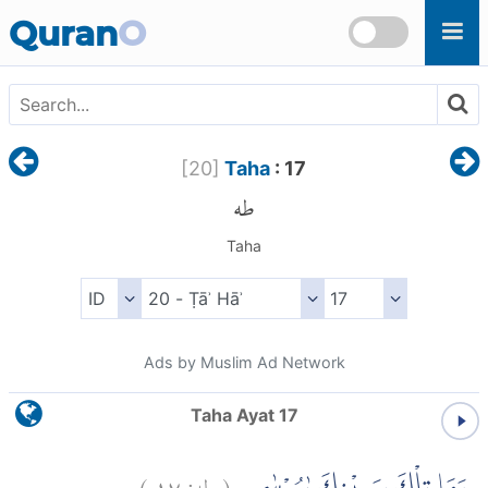
Skip to main content
Quran
O
[
20
]
Taha
: 17
طه
Taha
Ads by Muslim Ad Network
Taha Ayat 17
)
١٧
طه:
(