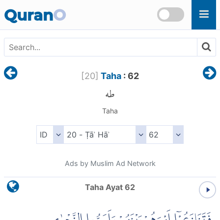
Skip to main content
Quran
O
[
20
]
Taha
: 62
طه
Taha
Ads by Muslim Ad Network
Taha Ayat 62