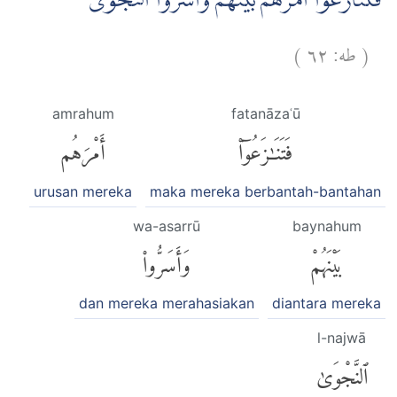
فَتَنَازَعُوْٓا اَمْرَهُمْ بَيْنَهُمْ وَاَسَرُّوا النَّجْوٰى
)
٦٢
طه:
(
amrahum
fatanāzaʿū
فَتَنَٰزَعُوٓا۟
أَمْرَهُم
urusan mereka
maka mereka berbantah-bantahan
wa-asarrū
baynahum
بَيْنَهُمْ
وَأَسَرُّوا۟
dan mereka merahasiakan
diantara mereka
l-najwā
ٱلنَّجْوَىٰ