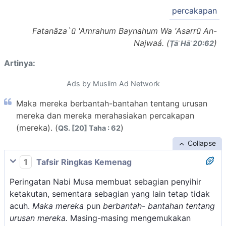
percakapan
Fatanāza`ū 'Amrahum Baynahum Wa 'Asarrū An-
Najwaá. (
)
Ṭāʾ Hāʾ 20:62
Artinya:
Ads by Muslim Ad Network
Maka mereka berbantah-bantahan tentang urusan
mereka dan mereka merahasiakan percakapan
(mereka). (
)
QS. [20] Taha : 62
Collapse
1
Tafsir Ringkas Kemenag
Peringatan Nabi Musa membuat sebagian penyihir
ketakutan, sementara sebagian yang lain tetap tidak
acuh.
Maka mereka
pun
berbantah- bantahan tentang
urusan mereka.
Masing-masing mengemukakan