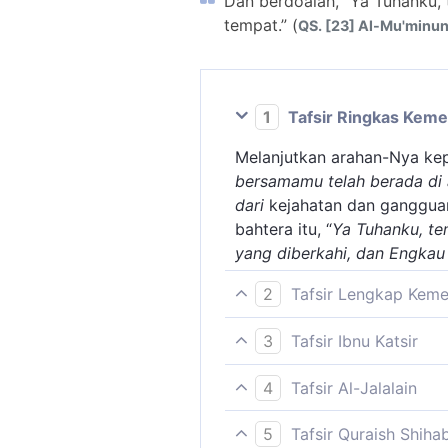
Dan berdoalah, “Ya Tuhanku,
tempat.” (
QS. [23] Al-Mu'minun
1
Tafsir Ringkas Kem
Melanjutkan arahan-Nya kep
bersamamu telah berada di 
dari
kejahatan dan ganggu
bahtera itu, “
Ya Tuhanku, te
yang diberkahi, dan Engkau
2
Tafsir Lengkap Kem
Nuh disuruh berdoa pula, "Y
3
Tafsir Ibnu Katsir
hanya Engkaulah yang dapa
Tafsir ayat ini tidak ditera
lagi selaras bagi kami." Qa
4
Tafsir Al-Jalalain
kapal:
(Dan berdoalah) di kala ka
Dan dia berkata, "Naiklah 
5
Tafsir Quraish Shiha