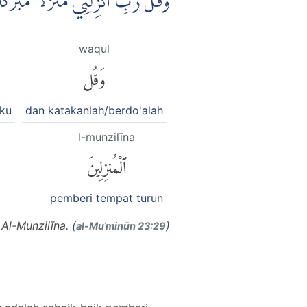
وَقُلْ رَّبِّ اَنْزِلْنِيْ مُنْزَلًا مُّبٰرَك
waqul
وَقُل
ku
dan katakanlah/berdo'alah
l-munzilīna
ٱلْمُنزِلِينَ
pemberi tempat turun
Al-Munzilīna. (
)
al-Muʾminūn 23:29