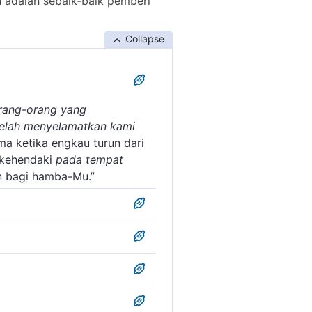
 adalah sebaik-baik pemberi
Collapse
rang-orang yang
 telah menyelamatkan kami
ma ketika engkau turun dari
 kehendaki
pada tempat
n bagi hamba-Mu.”
da tempat yang diberkati dan
 tempat-tempat yang cocok
ca doa ini ketika naik
 tempat) kalau dibaca
llah pada waktu berlayar