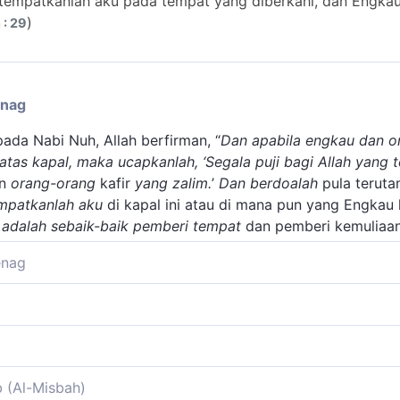
 tempatkanlah aku pada tempat yang diberkahi, dan Engkau
)
 : 29
enag
ada Nabi Nuh, Allah berfirman, “
Dan apabila engkau dan o
atas kapal, maka ucapkanlah, ‘Segala puji bagi Allah yang
an
orang-orang
kafir
yang zalim.
’
Dan berdoalah
pula teruta
mpatkanlah aku
di kapal ini atau di mana pun yang Engkau
 adalah sebaik-baik pemberi tempat
dan pemberi kemuliaa
enag
a Tuhanku, turunkanlah aku, bila topan sudah berakhir, pa
t memberi tempat yang sebaik-baiknya, yang mengetahui
ngkan secara terpisah pada kitab aslinya.
tadah berkata, Allah mengajarkan kepada kita supaya memba
mu turun dari bahtera, ('Ya Rabbku! Tempatkanlah aku pada
kamu semua ke dalamnya (kapal) dengan (menyebut) nama A
b (Al-Misbah)