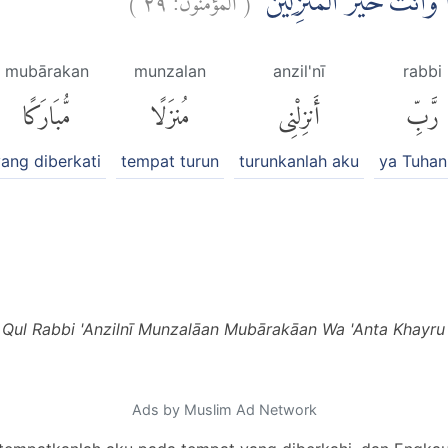
ًا وَّاَنْتَ خَيْرُ الْمُنْزِلِيْنَ
mubārakan
munzalan
anzil'nī
rabbi
رَّبِّ
أَنزِلْنِى
مُنزَلًا
مُّبَارَكًا
ang diberkati
tempat turun
turunkanlah aku
ya Tuhan
Qul Rabbi 'Anzilnī Munzalāan Mubārakāan Wa 'Anta Khayru 
Ads by Muslim Ad Network